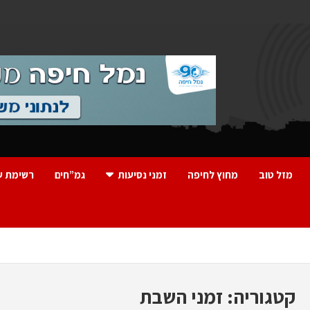
מזל טוב
מחוץ לחיפה
זמני נסיעות
גמ”חים
רשימת ע
קטגוריה:
זמני השבת