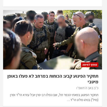
מחוץ לחיפה
תחקיר הפיגוע קבע: הכוחות במרחב לא פעלו באופן
מיטבי
כ״ב באב ה׳תשפ״ו
תחקיר הפיגוע בפאתי הכפר תל, שבו נפלו רב-סרן יובל עזרא הי"ד וסרן
(מיל') בניהו מלט הי"ד…