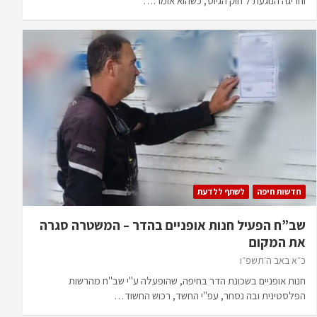
וחריגה הנוגעת ל'חוק הגיוס', כשהוא אומר:…
חדשות חיפה
לשתף ללדעת
שב”ח הפעיל חנות אופניים בהדר – המשטרה סגרה
את המקום
כ״א באב ה׳תשפ״ו
חנות אופניים בשכונת הדר בחיפה, שהופעלה ע"י שב"ח מהרשות
הפלסטינית ובה נסחר, עפ"י החשד, רכוש החשוד…