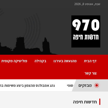
Ski
שבת, אוגוסט 8, 2026
t
conten
970 חדשות חיפה
970 חדשות חיפה
דף הבית
מהנעשה בעירנו
בקהילה
פוליטיקה מקומית
צור קשר
מבזקים
תוכנית פיתוח של חזית הים אושרה באופן סופי
נהג אמבולנס מ
חדשות חיפה