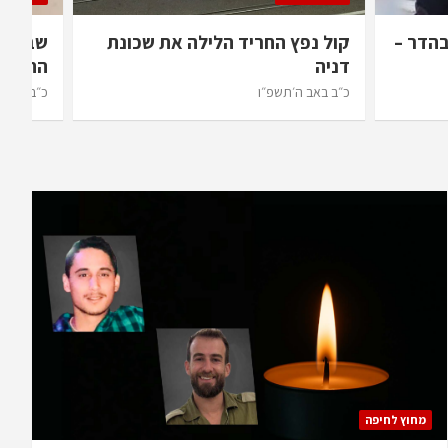
בהדר –
קול נפץ החריד הלילה את שכונת
שב”ח ד
דניה
התחתית
כ״ב באב ה׳תשפ״ו
כ״ב באב 
מחוץ לחיפה