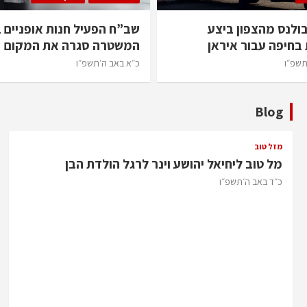
ולנס מהצפון ביצע
שב”ח הפעיל חנות אופניים 
בחיפה עבור איראן
המשטרה סגרה את המקום
תשפ״ו
כ״א באב ה׳תשפ״ו
Blog
מזל טוב
מל טוב ליחיאל יהושע וינר לרגל הולדת הבן
כ״ד באב ה׳תשפ״ו