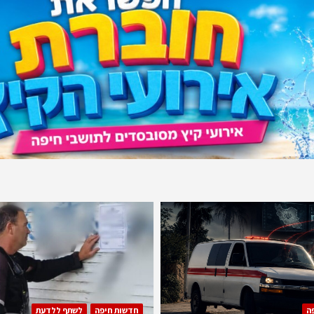
ה
חדשות חיפה
לשתף ללדעת