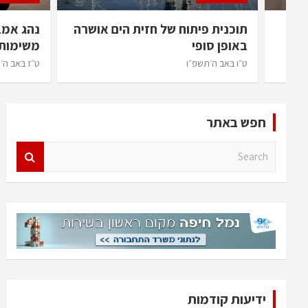
יר
תוכנית פיתוח של חזית הים אושרה
נהג אמב
רה
באופן סופי
משימות 
ט״ו באב ה׳תשפ״ו
ט״ז באב ה׳
חפש באתר
S
e
a
r
c
h
ידיעות קודמות