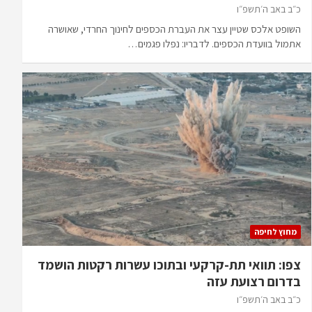
כ״ב באב ה׳תשפ״ו
השופט אלכס שטיין עצר את העברת הכספים לחינוך החרדי, שאושרה
אתמול בוועדת הכספים. לדבריו: נפלו פגמים…
מחוץ לחיפה
צפו: תוואי תת-קרקעי ובתוכו עשרות רקטות הושמד
בדרום רצועת עזה
כ״ב באב ה׳תשפ״ו