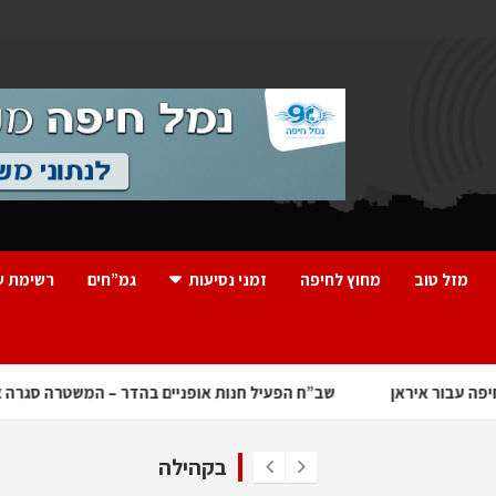
מזל טוב
מחוץ לחיפה
זמני נסיעות
גמ”חים
רשימת ע
הצפון ביצע משימות בחיפה עבור איראן
שב”ח הפעיל חנות אופניים 
בקהילה