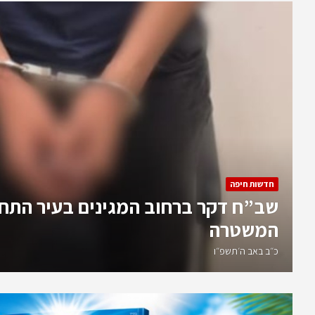
חדשות חיפה
קול נפץ החריד הלילה את שכונת דניה
כ״ב באב ה׳תשפ״ו