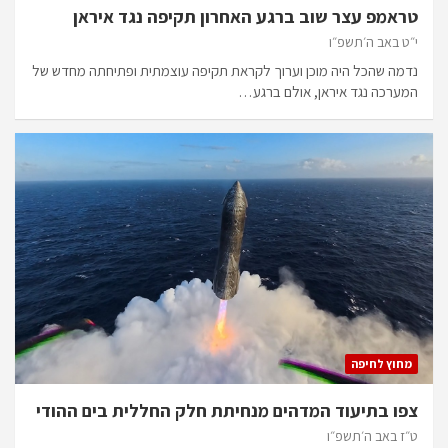
טראמפ עצר שוב ברגע האחרון תקיפה נגד איראן
י״ט באב ה׳תשפ״ו
נדמה שהכל היה מוכן וערוך לקראת תקיפה עוצמתית ופתיחתה מחדש של
המערכה נגד איראן, אולם ברגע…
מחוץ לחיפה
צפו בתיעוד המדהים מנחיתת חלק החללית בים ההודי
ט״ז באב ה׳תשפ״ו