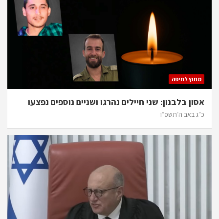
מחוץ לחיפה
אסון בלבנון: שני חיילים נהרגו ושניים נוספים נפצעו
כ״ג באב ה׳תשפ״ו