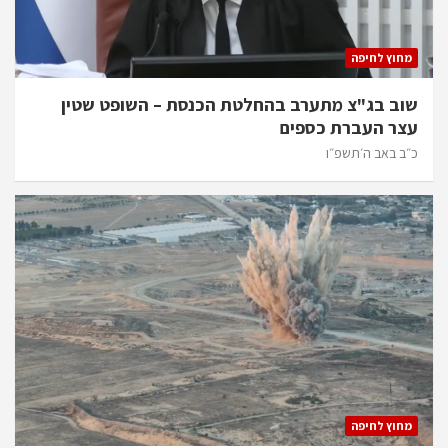
מחוץ לחיפה
שוב בג"צ מתערב בהחלטת הכנסת – השופט שטין
עצר העברת כספים
כ״ב באב ה׳תשפ״ו
מחוץ לחיפה