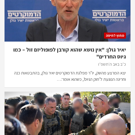
מחוץ לחיפה
יאיר גולן: "אין נושא שהוא קורבן לפופוליזם זול – כמו
גיוס החרדים"
כ״ב באב ה׳תשפ״ו
יצא המרצע מהשק, יו"ר מפלגת הדמוקרטים יאיר גולן, בהתבטאות כנה
וחריגה הנוגעת ל'חוק הגיוס', כשהוא אומר:…