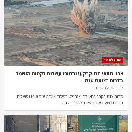
מחוץ לחיפה
צפו: תוואי תת-קרקעי ובתוכו עשרות רקטות הושמד
בדרום רצועת עזה
כ״ב באב ה׳תשפ״ו
כוחות צוות הקרב החטיבתי צנחנים, בפיקוד אוגדת עזה (143) פועלים
בדרום רצועת עזה לטיהור מרחב הקו…