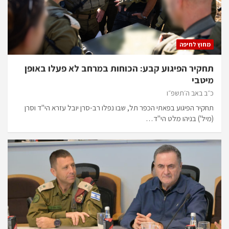
מחוץ לחיפה
תחקיר הפיגוע קבע: הכוחות במרחב לא פעלו באופן
מיטבי
כ״ב באב ה׳תשפ״ו
תחקיר הפיגוע בפאתי הכפר תל, שבו נפלו רב-סרן יובל עזרא הי"ד וסרן
(מיל') בניהו מלט הי"ד…