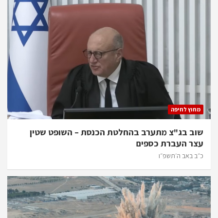
מחוץ לחיפה
שוב בג"צ מתערב בהחלטת הכנסת – השופט שטין
עצר העברת כספים
כ״ב באב ה׳תשפ״ו