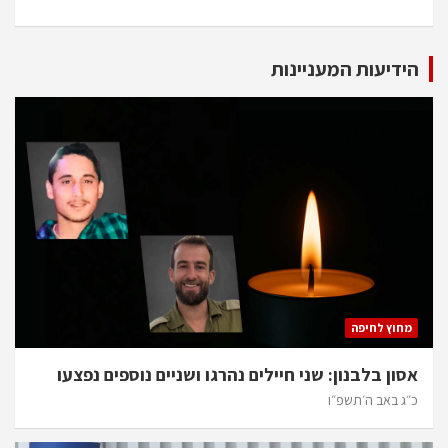
הידיעות המעניינות
מחוץ לחיפה
אסון בלבנון: שני חיילים נהרגו ושניים נוספים נפצעו
כ״ג באב ה׳תשפ״ו