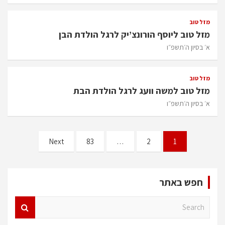
מזל טוב
מזל טוב ליוסף הורונצ’יק לרגל הולדת הבן
א׳ בסיון ה׳תשפ״ו
מזל טוב
מזל טוב למשה וועג לרגל הולדת הבת
א׳ בסיון ה׳תשפ״ו
Posts
Next
83
…
2
1
pagination
חפש באתר
S
e
a