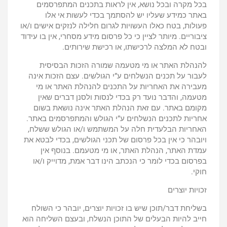
בכל מקרה ובכל נושא, אין לראות בתכנים המתפרסמים
באתר כמידע שעליו יש להסתמך בכדי לעשות אי אלו
פעולות, בטח כאלו העשויות לגרום חלילה לנזקים אישים ו/או
ציבוריים. מיותר לציין כי כל פרסום מידע מסחרי, אין בו עידוד
ובטח לא המלצה לרכישתו, או רכישת שירותים.
להנהלת האתר או מי מטעמה שמורה הזכות הבסיסית
לעבור על תכנים הנשלחים ע”י הגולשים. עצם הזכות אינה
מעבירה את האחריות על התכנים להנהלת האתר או מי
מטעמה, והדבר נועד רק בכדי לנסות ולסנן דברים שאין
מקומם באתר. עם זאת הנהלת האתר אינה נושאת בשום
אחריות לתכנים הנשלחים ע”י הגולש והמתפרסמים באתר.
האחריות הבלעדית חלה על המשתמש ו/או הגולש ששלח,
ויובהר כי אין בכל פרסום של תכני הגולשים, בכדי לבטא את
עמדת האתר, הנהלת האתר, או מי מטעמם. בנוסף אין
בפרסום בכדי לומר כי הנכתב הינו דבר אמת, מדוייק ו/או
חוקי.
זכויות יוצרים
בשליחת דבר/תוכן שיש בו זכויות יוצרים, יובהר כי השולח
חייב להיות הבעלים של התוכן הנשלח, ובעצם השליחה הוא