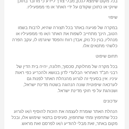
בכל מקום שימצא לנכון, מבלי צורך ליידע כי מדובר בתוכן
שיוקי או כתוכן שקודם על ידי האתר או מי ממפעיליו.
שיפוי
במקרה של פגיעה באתר בכל תצורה שהיא, לרבות בשמו
הטוב, הינך מתחייב לשפות את האתר ו/או מי ממפעיליו או
מנהליו, בגין כל נזק, אבדן רווח והפסד שיגרמו לו, עקב הפרה
כלשהי מתנאים אלו.
תחום שיפוט
בכל מקרה של מחלוקת, סכסוך, תלונה, יהיה בית הדין של
רבני חב”ד האחראי הבלעדי לדון בנושא ולהכריע כפי ראות
עיניו. אין בסעיף זה לגרוע מהנהלת האתר לפנות גם
לערכאה שיפוטית שונה הנהוגה בשטח מדינת ישראל,
ושנוהגת על פי חוקי מדינת ישראל.
עדכונים
הנהלת האתר שומרת לעצמה את הזכות להוסיף ו/או לגרוע
ככל שתחפוץ ומתי שתחפוץ, סעיפים בתנאי שימוש אלו, ובכל
מקום באתר, זאת מבלי להודיע ו/או לפרסם זאת מראש.