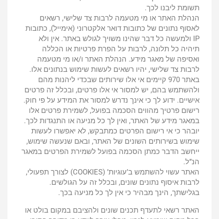
תשומת ליבנו לכך.
הנהלת האתר או מי מטעמה לרבות צד שלישי, רשאים
לאסוף נתונים של כתובות דואר אלקטרוני (אימייל), כתובות
IP ולמעשה כל דבר שהינו משויך לגולש באתר. אין ולא
תיהיה כל תלונה, לרבות על הפרת פרטיות או הכללה
ואסיפה של מאגר מידע. הנהלת האתר ו/או מי מטעמה
לרבות צד שלישי, יהיו רשאים לעשות שימוש בנתונים אלו.
באתר 970 קיימים אי אלו שירותים שבכדי ליהנות מהם
ולהשתמש בהם, יש למסור אי אלו פרטים, ובכלל זה פרטים
אישיים. ידוע לך כי אינך נדרש למסור את המידע על פי חוק.
רישום פרטיך מהווים הסכמה בפועל, לשמירת פרטים אלו
במאגר מידע של האתר, ואין לך כל מניעה או התנגדות לכך.
יובהר כי אי רישום הפרטים כמתבקש, לא יאפשרו לעשות
שימוש בשירותים השונים של האתר, ובאם שנעשה שימוש,
ייחשב הדבר כמתן הסכמה בפועל לשמירת הפרטים במאגר
הנ”ל.
האתר עשוי להשתמש ב’עוגיות’ (COOKIES) לצורך תפעולי,
לרבות איסוף נתונים שונים, ובכלל זה על הגולשים.
בגלישתך, הינך מבהיר כי אין לך כל מניעה בכך.
האתר רשאי לתעדף תכנים שונים ולהציבם במקום בולט או