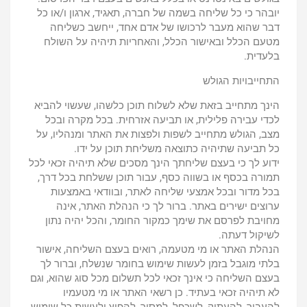
יובהר כי כל שליחה בשמה של חברה, תאגיד, ארגון ו/או כל
דבר שהוא מעבר לרכושו של אדם אחד, ייחשב כשליחה
מטעם הכלל ובאישור הכלל, והאחריות תיהיה על השולח
בלעדית.
התחייבויות הגולש
הינך מתחייב בזאת שלא לשלוח תוכן כלשהו, שעשוי להביא
לכדי עבירה פלילית, או תביעה אזרחית. בכל מקרה ובכל
מצב, הגולש מתחייב לשפות ולפצות את האתר ומנהליו, על
כל תביעה שתיהיה כתוצאה משליחת תוכן על ידו.
ידוע לך כי בעצם שליחתך הינך מסכים שלא תיהיה זכאי לכל
תמורה בכסף או בשווה כסף, עבור תוכן ששלחת בכל דרך,
בכל מדור ובכל אמצעי שליחה לאתר, ובוודאי באמצעות
ערוצים ישירים באתר. ברור לך כי הנהלת האתר, אינה
מחויבת לפרסם את שימך כמקור החומר, והכל יהיה נתון
לשיקול דעתה.
הנהלת האתר או מי מטעמה, רואים בעצם השליחה, אישור
בלתי מוגבל בזמן לעשות שימוש בחומר שנשלח, וברור לך
בעצם השליחה כי אינך זכאי לכל תשלום מכל סוג שהוא, וגם
לא תיהיה זכאי בעתיד. כן רשאי האתר או מי מטעמיו