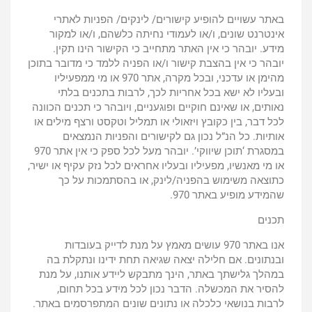
באתר עשויים להופיע קישורים/ לינקים/ הפניות לאתרי
אינטרנט שונים, ו/או לעמודי נחיתה כלשהם, ו/או למקור
מידע. יובהר כי אין האתר מתחייב כי הקישור הינו תקין.
יובהר כי אין בהצבת קישור ו/או הפניה ללמד כי מדובר בתוכן
מהימן או עדכני, ובכל מקרה, אתר 970 או מי ממפעיליו
ובעליו לא ישא בכל אחריות לכך, לרבות בתכנים בלתי
נאותים, או שאינם חוקיים ופוגעניים, ויובהר כי תכנים הכוונה
לכל דבר, בין כקובץ ויזאולי או תמליל וטקסט ורצף מילים או
אותיות. כל הנ”ל נכון גם לקישורים והפניות הנמצאים
במסגרת ‘תוכן שיווקי’. יובהר מעל לכל ספק כי אין אתר 970
או מי מאנשיו, מפעיליו ובעליו אחראים לכל נזק עקיף או ישיר,
כתוצאה משימוש בהפניה/לינק, או בהסתמכות על כך
שהמידע מופיע באתר 970.
תכנים
אנו באתר 970 עושים מאמץ על מנת לדייק בעובדות
ובנתונים. אם חלילה יצאה שגיאה תחת ידינו ונתקלת בה
במהלך גלישתך באתר, הינך מתבקש ליידע אותנו, על מנת
להסיר את המכשלה. הדבר נכון לכל מידע בכל תחום,
לרבות בנושאי כלכלה או נתונים שונים המתפרסמים באתר.