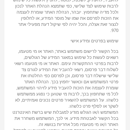
להעביר, להעתיק, לשכפל, למסור, להפיץ ולעשות כל שימוש
לרבות שימוש לצד שלישי, כפי שתמצא הנהלת האתר לנכון
ולכל מדיה שתחפוץ. יובהר, הנהלת האתר שומרת לעצמה
את הזכות לפרסם את שמו של מוסר המידע, או לחלופין
לנצור זאת אצלה, והכל יהיה לפי שיקול דעת מפעילי אתר
970.
שימוש בפרטים ומידע אישי
בכל הקשור לרישום משתמש באתר; האתר או מי מטעמו,
רשאים לעשות כל שימוש במאגר המידע של הגולשים,
לרבות בפרטי ההתקשרות עימם. האתר או מי מטעמו רשאי
לשלוח דבר פרסום, רשאי להעביר את המידע לגורם צד
שלישי שישלח דבר פרסום, וכן לפרסם כפי החלטתו את
פרטי המשתמש אם וכאשר יחפוץ בכך. הנהלת האתר
שומרת לעצמה את הזכות להעביר מידע לזיהוי המשתמש,
לכל מי שתחפוץ בכך, לרבות מי שטוען כי נפגע ממשתמש
כלשהו. על המשתמש להשאיר פרטים נכונים ואמיתיים, לא
לשקר או לסלף פרט כלשהו.
המשתמש ו/או הגולש מודע למגבלות שיש ברשת האינטרנט
בכל הקשור לאבטחת מידע. אי לכך, המשתמש משחרר את
האתר ו/או מי מטעמיו מכל אחריות בנושא זה.