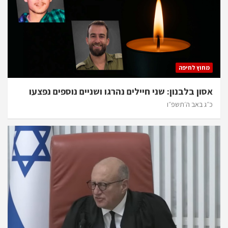
מחוץ לחיפה
אסון בלבנון: שני חיילים נהרגו ושניים נוספים נפצעו
כ״ג באב ה׳תשפ״ו