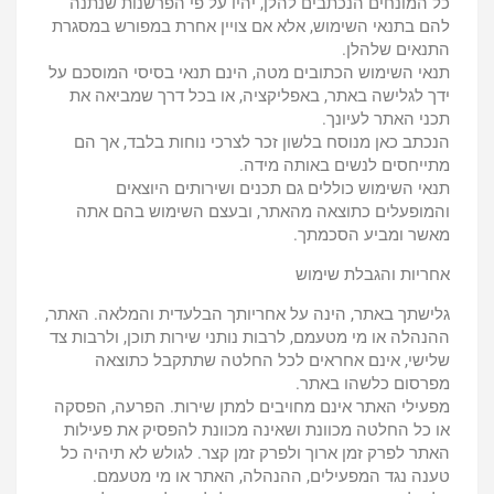
כל המונחים הנכתבים להלן, יהיו על פי הפרשנות שנתנה
להם בתנאי השימוש, אלא אם צויין אחרת במפורש במסגרת
התנאים שלהלן.
תנאי השימוש הכתובים מטה, הינם תנאי בסיסי המוסכם על
ידך לגלישה באתר, באפליקציה, או בכל דרך שמביאה את
תכני האתר לעיונך.
הנכתב כאן מנוסח בלשון זכר לצרכי נוחות בלבד, אך הם
מתייחסים לנשים באותה מידה.
תנאי השימוש כוללים גם תכנים ושירותים היוצאים
והמופעלים כתוצאה מהאתר, ובעצם השימוש בהם אתה
מאשר ומביע הסכמתך.
אחריות והגבלת שימוש
גלישתך באתר, הינה על אחריותך הבלעדית והמלאה. האתר,
ההנהלה או מי מטעמם, לרבות נותני שירות תוכן, ולרבות צד
שלישי, אינם אחראים לכל החלטה שתתקבל כתוצאה
מפרסום כלשהו באתר.
מפעילי האתר אינם מחויבים למתן שירות. הפרעה, הפסקה
או כל החלטה מכוונת ושאינה מכוונת להפסיק את פעילות
האתר לפרק זמן ארוך ולפרק זמן קצר. לגולש לא תיהיה כל
טענה נגד המפעילים, ההנהלה, האתר או מי מטעמם.