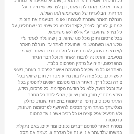
כל הרשמה שגויה והפרת תנאים, שתביא לפגיעה או למחדל
באתר או למי מהנהלת האתר, וכן לצד שלישי תיהיה על
אחריותו הבלעדית של המשתמש ו/או הגולש.
הנהלת האתר שומרת לעצמה ו/או מי מטעמה את הזכות
למחוק, לערוך, לצנזר, לקצר ולבצע כל שינוי כפי שתחליט, על
כל מידע שהועבר ע”י גולש ו/או משתמש.
בכל פרסום ותוכן מכל סוג שהוא, בין שהועלה לאתר ע”י
גולש ו/או משתמש, בין שהועלה לאתר ע”י הנהלת האתר
ו/או מי מטעמה, לא תיהיה כל תלונה כנגד האתר ו/או מי
מטעמם, והתלונה לרבות האחריות וכל דבר הנגזר
מהפרסום, יהיה על מזמין הפרסום בלבד.
האתר או כל מי שקיבל מטעמה אישור לפרסום באתר, רשאי
לעשות כן, בכל צורה לרבות מידע מסחרי, תוכן שיווקי בכל
צורה ובכל דרך. האתר או מי מטעמו רשאים להפסיק בכל
עת ובכל מועד, ללא כל הודעה מקדימה, כל פרסום, מידע,
מידע מסחרי, תוכן, תוכן שיווקי, מבלי לתת כל הסבר.
האתר מכניס בין דפיו פרסומות בתצורות שונות. כחלק
מגלישתך באתר הינך מסכים להיחשף לפרסומות השונות,
ולא תפעיל אפליקציה או כל רכיב אשר נועד לחסום
פרסומות.
מטרת האתר לפרסם דברים נכונים ומדויקים. באם נתקלת
במשהו שלדעתך אינו עונה על הגדרה זו, נשמח אם תסב