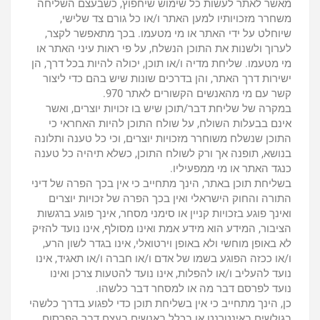
מאשר לאתר לעשות כל שימוש שיחפוץ, כשבעצם השליחה
משחרר מזכויותיו למען האתר ו/או כל גורם צד שלישי,
שיוחלט על ידי האתר או מי מטעמו. בכך מתאפשר לקצר,
לערוך ולשנות את התוכן הנשלח, על פי ראות עיני האתר או
מי מטעמו. שליחת מדיה ו/או תוכן, יכולה להיות בכל דרך, הן
ישירות דרך האתר, והן בדרכים שונות שיש בהם כדי ליצור
קשר עם מי מהאנשים הקשורים לאתר 970.
במקרה של שליחת דבר/תוכן שיש בו זכויות יוצרים, ואשר
אינם בבעלות השולח, על שולח התוכן להיות האחראי כי
התוכן שנשלח משוחרר מזכויות יוצרים, וכי כל טענה ותלונה
בנושא, תופנה אך ורק לשולח התוכן, כשלא תיהיה כל טענה
כנגד האתר או מי ממפעיליו.
בשליחת תוכן באתר, הינך מתחייב כי אין בכך הפרה של דיני
התורה והחוק הישראלי ואין בכך הפרה של זכויות יוצרים
ואינך פוגע בזכויות קניין או סימני מסחר, אינך פוגע ברגשות
הציבור, המידע הוא מידע אמת ואינו מסולף, אינו נועד להזיק
לא באופן מוחשי ולא באופן וירטואלי, אינו בגדר לשון הרע,
ו/או ככזה הפוגע בשמו של אדם ו/או חברה ו/או תאגיד, אינו
נועד להעליב ו/או להפלות, אינו נועד להטעות צרכן ואינו
נועד לפרסם דבר מה או למסחר דבר כלשהו.
כן, הינך מתחייב כי אין בשליחת תוכן כדי לפגוע בדרך כלשהי
בגולשים באינטרנט או בכלל באנשים בעצם דבר הפרסום.