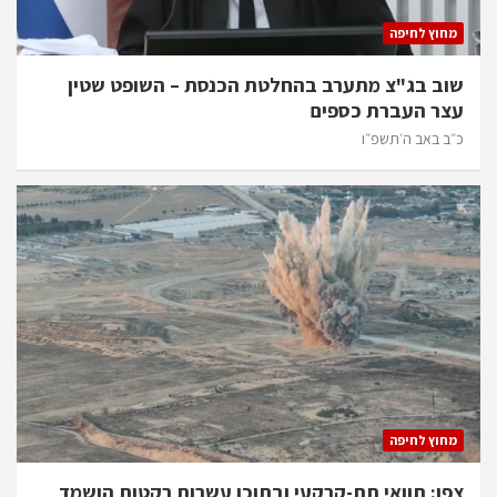
מחוץ לחיפה
שוב בג"צ מתערב בהחלטת הכנסת – השופט שטין
עצר העברת כספים
כ״ב באב ה׳תשפ״ו
מחוץ לחיפה
צפו: תוואי תת-קרקעי ובתוכו עשרות רקטות הושמד