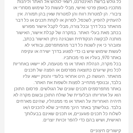
כל גולש ברשת האינטרנט, רשאי לגלוש אל האתר וליהנות
מתכניו באופן פרטי ואישי, מבלי לעשות כל שימוש מסחרי או
ציבורי. הן למטרות רווח והן למטרות שאין בהן תמורה. אין
להעתיק להפיץ, לשכפל, לסרוק או לקחת תכנים או כל דבר
מהאתר בכל דרך ובכל צורה, מבלי לקבל אישור מפורש
בכתב מאת בעלי האתר. במקרה של קבלת אישור, האישור
מותנה לבקשה הנקודתית ושבגינה ניתן האישור בכתב,
ומובהר כי אין לשנות כל דבר מהמתפרסם, ובוודאי לא
לעשות שימוש שיש בו כדי לפגוע בדרך ישירה או עקיפה
באתר 970, בעליו או מי מכותביו.
בכל מקרה, הנהלת האתר או מי מטעמה, לא יישאו באחריות
לכל נזק שייגרם כתוצאה מפרסום או הפצה של תכנים
מהאתר. העושה כן, הינו אחראי בלעדי והנזק יישא עליו
בלבד, ובנוסף מתחייב לפצות ולשפות את האתר.
באתר מתפרסמים תכנים שונים של הגולשים. פרסום התוכן
הוא על אחריותו הבלעדית של שולח התוכן ובשום מקרה לא
תיהיה האחריות על האתר או מי ממנהליו, שהינם מארחים
בלבד. בגלישתך באתר הינך מתחייב שלא להכניס ו/או
לשלוח כל תכנים פוגעניים, או תכנים שאינם בבעלותך
האישית, ושיש בהם כדי להפר זכויות יוצרים.
קישורים חיצוניים