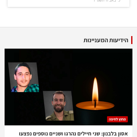
כ׳ באב ה׳תשפ״ו
הידיעות המעניינות
מחוץ לחיפה
אסון בלבנון: שני חיילים נהרגו ושניים נוספים נפצעו