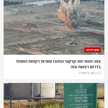
מחוץ לחיפה
צפו: תוואי תת-קרקעי ובתוכו עשרות רקטות הושמד
בדרום רצועת עזה
כ״ב באב ה׳תשפ״ו