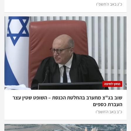
כ״ג באב ה׳תשפ״ו
מחוץ לחיפה
שוב בג"צ מתערב בהחלטת הכנסת – השופט שטין עצר
העברת כספים
כ״ב באב ה׳תשפ״ו