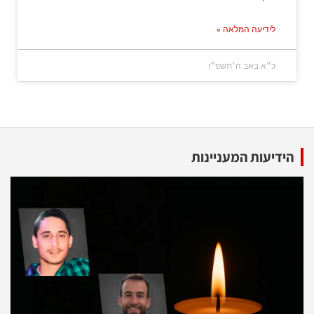
לידיעה המלאה »
כ״א באב ה׳תשפ״ו
הידיעות המעניינות