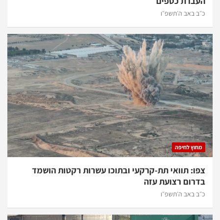
העברת כספים
כ״ב באב ה׳תשפ״ו
מחוץ לחיפה
צפו: תוואי תת-קרקעי ובתוכו עשרות רקטות הושמד
בדרום רצועת עזה
כ״ב באב ה׳תשפ״ו