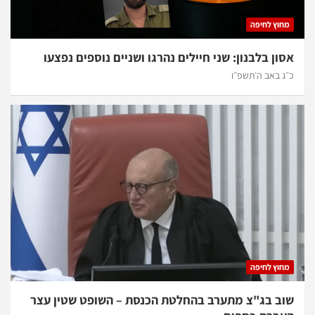
מחוץ לחיפה
אסון בלבנון: שני חיילים נהרגו ושניים נוספים נפצעו
כ״ג באב ה׳תשפ״ו
מחוץ לחיפה
שוב בג"צ מתערב בהחלטת הכנסת – השופט שטין עצר