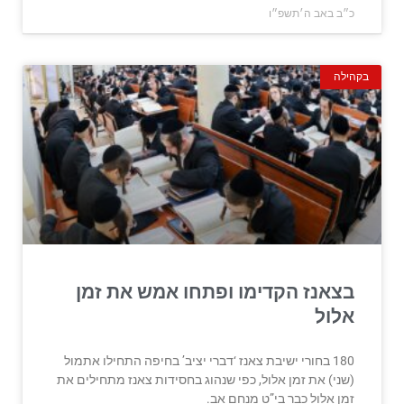
כ״ב באב ה׳תשפ״ו
בקהילה
בצאנז הקדימו ופתחו אמש את זמן
אלול
180 בחורי ישיבת צאנז ‘דברי יציב’ בחיפה התחילו אתמול
(שני) את זמן אלול, כפי שנהוג בחסידות צאנז מתחילים את
זמן אלול כבר בי”ט מנחם אב.