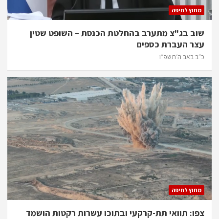
מחוץ לחיפה
שוב בג"צ מתערב בהחלטת הכנסת – השופט שטין
עצר העברת כספים
כ״ב באב ה׳תשפ״ו
מחוץ לחיפה
צפו: תוואי תת-קרקעי ובתוכו עשרות רקטות הושמד