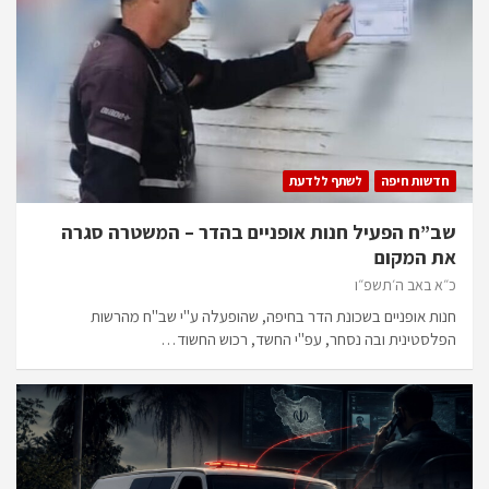
חדשות חיפה
לשתף ללדעת
שב”ח הפעיל חנות אופניים בהדר – המשטרה סגרה
את המקום
כ״א באב ה׳תשפ״ו
חנות אופניים בשכונת הדר בחיפה, שהופעלה ע"י שב"ח מהרשות
הפלסטינית ובה נסחר, עפ"י החשד, רכוש החשוד…