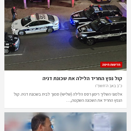
חדשות חיפה
קול נפץ החריד הלילה את שכונת דניה
כ״ב באב ה׳תשפ״ו
אלמוני השליך רימון רסס הלילה (שלישי) סמוך לבית בשכונת דניה. קול
הנפץ החריד את השכונה השקטה,…