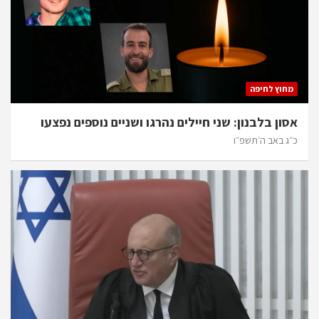
מחוץ לחיפה
אסון בלבנון: שני חיילים נהרגו ושניים נוספים נפצעו
כ״ג באב ה׳תשפ״ו