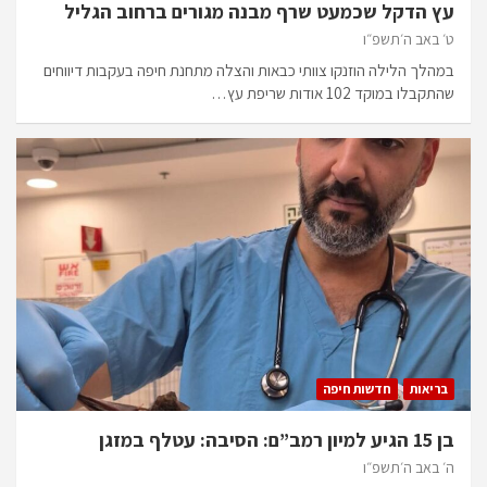
עץ הדקל שכמעט שרף מבנה מגורים ברחוב הגליל
ט׳ באב ה׳תשפ״ו
במהלך הלילה הוזנקו צוותי כבאות והצלה מתחנת חיפה בעקבות דיווחים
שהתקבלו במוקד 102 אודות שריפת עץ…
בריאות
חדשות חיפה
בן 15 הגיע למיון רמב”ם: הסיבה: עטלף במזגן
ה׳ באב ה׳תשפ״ו