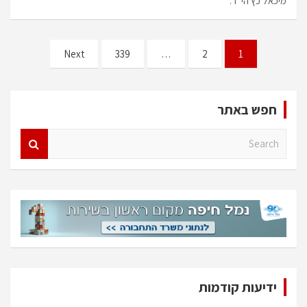
מיכאל כץ הי"ד.
Posts
Next
339
…
2
1
pagination
חפש באתר
S
e
a
r
c
h
ידיעות קודמות