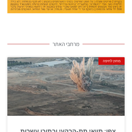
מרחבי האתר
מחוץ לחיפה
צפו: תוואי תת-קרקעי ובתוכו עשרות