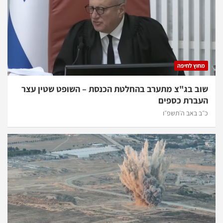
מחוץ לחיפה
שוב בג"צ מתערב בהחלטת הכנסת – השופט שטין עצר
העברת כספים
כ״ב באב ה׳תשפ״ו