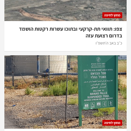
מחוץ לחיפה
צפו: תוואי תת-קרקעי ובתוכו עשרות רקטות הושמד
בדרום רצועת עזה
כ״ב באב ה׳תשפ״ו
מחוץ לחיפה