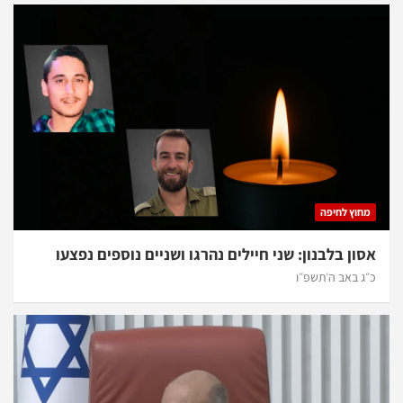
מחוץ לחיפה
אסון בלבנון: שני חיילים נהרגו ושניים נוספים נפצעו
כ״ג באב ה׳תשפ״ו