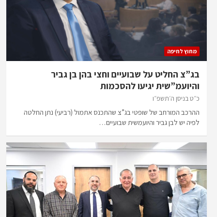
מחוץ לחיפה
בג”צ החליט על שבועיים וחצי בהן בן גביר
והיועמ”שית יגיעו להסכמות
כ״ט בניסן ה׳תשפ״ו
ההרכב המורחב של שופטי בג”צ שהתכנס אתמול (רביעי) נתן החלטה
לפיה יש לבן גביר והיועמשית שבועיים…