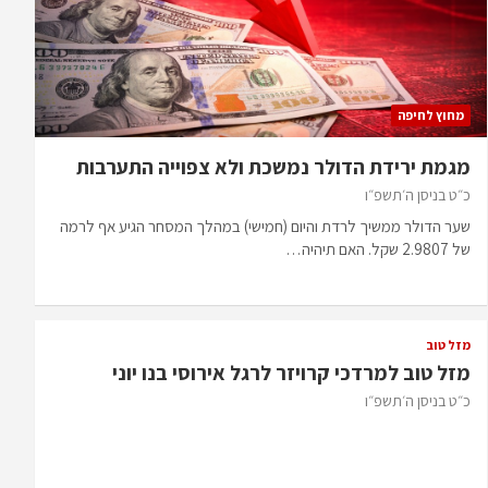
מחוץ לחיפה
מגמת ירידת הדולר נמשכת ולא צפוייה התערבות
כ״ט בניסן ה׳תשפ״ו
שער הדולר ממשיך לרדת והיום (חמישי) במהלך המסחר הגיע אף לרמה
של 2.9807 שקל. האם תיהיה…
מזל טוב
מזל טוב למרדכי קרויזר לרגל אירוסי בנו יוני
כ״ט בניסן ה׳תשפ״ו