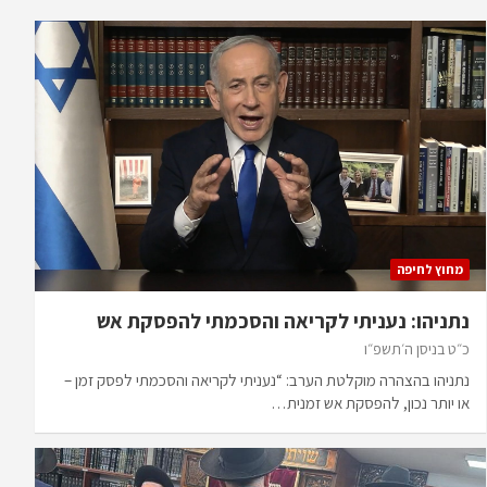
מחוץ לחיפה
נתניהו: נעניתי לקריאה והסכמתי להפסקת אש
כ״ט בניסן ה׳תשפ״ו
נתניהו בהצהרה מוקלטת הערב: “נעניתי לקריאה והסכמתי לפסק זמן –
או יותר נכון, להפסקת אש זמנית…