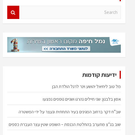
S
e
a
r
c
h
ידיעות קודמות
מל טוב ליחיאל יהושע וינר לרגל הולדת הבן
אסון בלבנון: שני חיילים נהרגו ושניים נוספים נפצעו
שב”ח דקר ברחוב המגינים בעיר התחתית ונעצר על ידי המשטרה
שוב בג"צ מתערב בהחלטת הכנסת – השופט שטין עצר העברת כספים