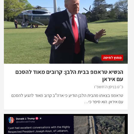
מחוץ לחיפה
הנשיא טראמפ בבית הלבן: קרובים מאוד להסכם
עם איראן
כ״ט בניסן ה׳תשפ״ו
טראמפ בצאתו מהבית הלבן הודיע כי ארה”ב קרוב מאוד להגיע להסכם
עם איראן. הוא סיפר כי…