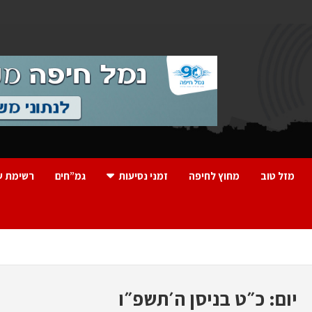
מזל טוב
מחוץ לחיפה
זמני נסיעות
גמ”חים
רשימת ע
יום:
כ״ט בניסן ה׳תשפ״ו