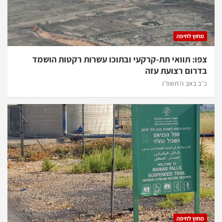
מחוץ לחיפה
צפו: תוואי תת-קרקעי ובתוכו עשרות רקטות הושמד
בדרום רצועת עזה
כ״ב באב ה׳תשפ״ו
מחוץ לחיפה