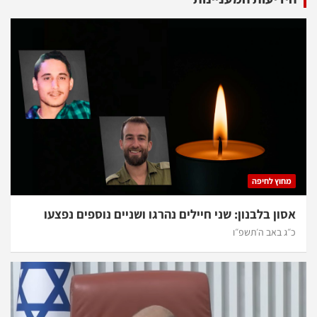
מחוץ לחיפה
אסון בלבנון: שני חיילים נהרגו ושניים נוספים נפצעו
כ״ג באב ה׳תשפ״ו