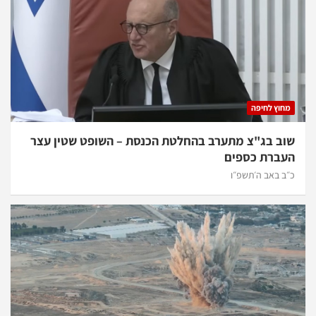
מחוץ לחיפה
שוב בג"צ מתערב בהחלטת הכנסת – השופט שטין עצר
העברת כספים
כ״ב באב ה׳תשפ״ו