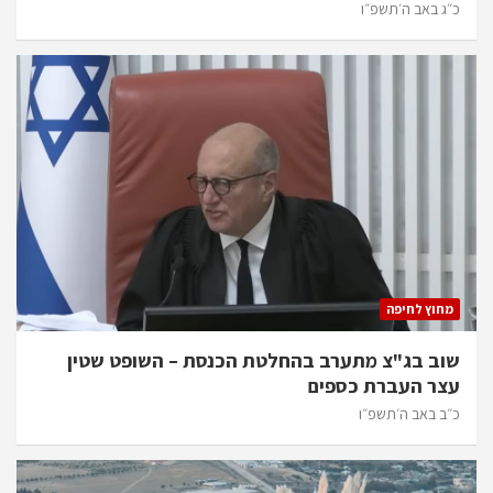
כ״ג באב ה׳תשפ״ו
מחוץ לחיפה
שוב בג"צ מתערב בהחלטת הכנסת – השופט שטין
עצר העברת כספים
כ״ב באב ה׳תשפ״ו