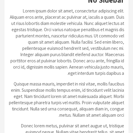
Lorem ipsum dolor sit amet, consectetur adipiscing elit.
Aliquam eros ante, placerat ac pulvinar at, iaculis a quam. Duis
ut risus lobortis diam molestie vehicula. Nunc aliquet lectus at
egestas tristique. Orci varius natoque penatibus et magnis dis
parturient montes, nascetur ridiculus mus. Ut commodo vel
quam sit amet aliquam. Nulla facilisi. Sed enim libero,
pellentesque euismod hendrerit sed, vestibulum nec mi.
Integer aliquam purus blandit eleifend auctor. Maecenas
porttitor eros at pulvinar lobortis. Donec arcu ante, fringilla id
orci id, dignissim mollis sapien. Aenean vehicula justo mauris,
eget interdum turpis dapibus a.
Quisque massa mauris, imperdiet in nisl vitae, mollis faucibus
enim. Suspendisse mollis tempus enim, id tincidunt velit lacinia
eget. Nam tincidunt lorem sit amet malesuada aliquet. Morbi
pellentesque pharetra turpis vel mattis. Proin vulputate aliquet
tincidunt. Nulla sed urna consequat, aliquam diam in, congue
metus. Nullam sit amet aliquam orci.
Donec lorem metus, pulvinar sit amet augue ut, tristique
euismod neque. Nullam vitae hendrerit tellus, sit amet