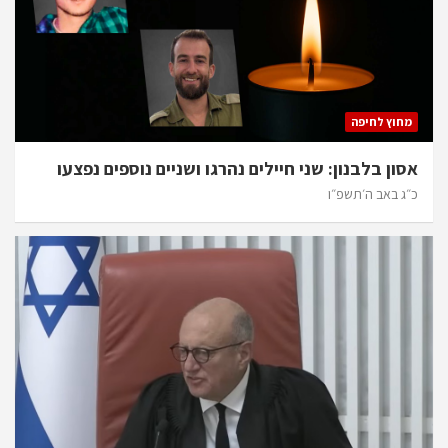
מחוץ לחיפה
אסון בלבנון: שני חיילים נהרגו ושניים נוספים נפצעו
כ״ג באב ה׳תשפ״ו