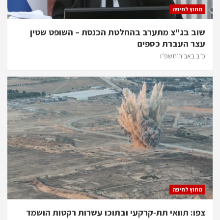
מחוץ לחיפה
שוב בג"צ מתערב בהחלטת הכנסת – השופט שטין
עצר העברת כספים
כ״ב באב ה׳תשפ״ו
מחוץ לחיפה
צפו: תוואי תת-קרקעי ובתוכו עשרות רקטות הושמד