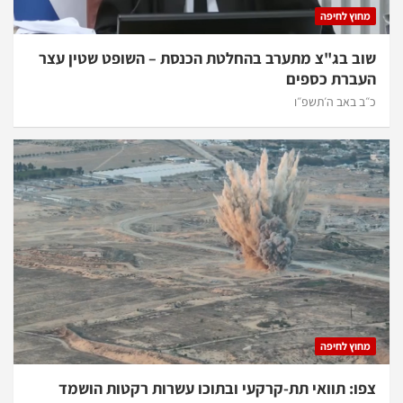
מחוץ לחיפה
שוב בג"צ מתערב בהחלטת הכנסת – השופט שטין עצר
העברת כספים
כ״ב באב ה׳תשפ״ו
מחוץ לחיפה
צפו: תוואי תת-קרקעי ובתוכו עשרות רקטות הושמד