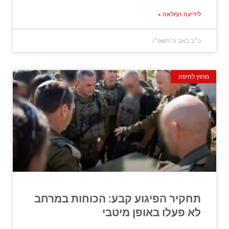
לידיעה המלאה »
כ״ב באב ה׳תשפ״ו
מחוץ לחיפה
תחקיר הפיגוע קבע: הכוחות במרחב
לא פעלו באופן מיטבי