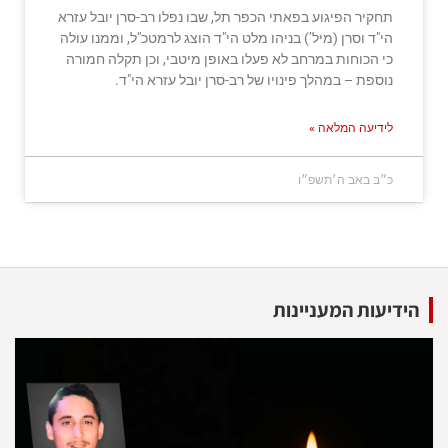
תחקיר הפיגוע בפאתי הכפר תל, שבו נפלו רב-סרן יובל עזרא
הי"ד וסרן (מיל’) בניהו מלט הי"ד הוצג לרמטכ"ל, וממנו עולה
כי הכוחות במרחב לא פעלו באופן מיטבי, וכן תקלה חמורה
נוספת – במהלך פינויו של רב-סרן יובל עזרא הי"ד.
לידיעה המלאה »
כ״ב באב ה׳תשפ״ו
הידיעות המעניינות