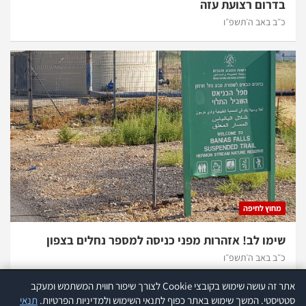
בדרום רצועת עזה
כ״ב באב ה׳תשפ״ו
מחוץ לחיפה
שימו לב! אזהרות מפני כניסה למספר נחלים בצפון
כ״ב באב ה׳תשפ״ו
אתר זה עושה שימוש בקובצי Cookie לצורך שיפור חווית המשתמש ומעקב
אתר זה עושה שימוש בקוקיז לצורך שיפור חווית המשתמש ומעקב סטטיסטי.
קרא
סטטיסטי. המשך שימוש באתר כפוף לתנאי השימוש ולמדיניות הפרטיות.
תנאי
עוד