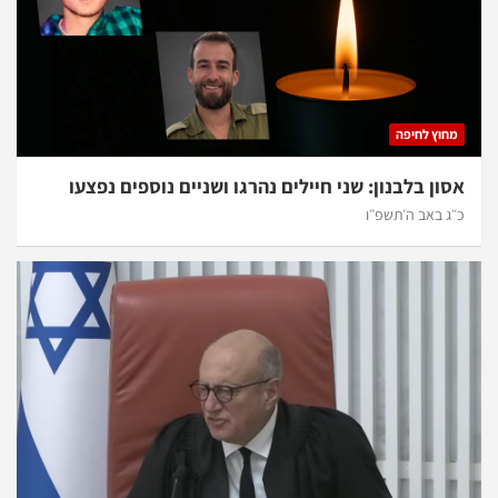
מחוץ לחיפה
אסון בלבנון: שני חיילים נהרגו ושניים נוספים נפצעו
כ״ג באב ה׳תשפ״ו