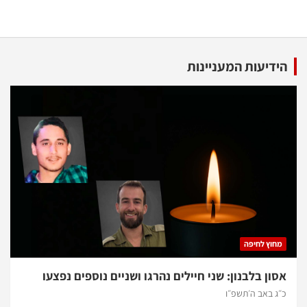
הידיעות המעניינות
מחוץ לחיפה
אסון בלבנון: שני חיילים נהרגו ושניים נוספים נפצעו
כ״ג באב ה׳תשפ״ו