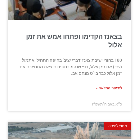
בצאנז הקדימו ופתחו אמש את זמן
אלול
180 בחורי ישיבת צאנז ‘דברי יציב’ בחיפה התחילו אתמול
(שני) את זמן אלול, כפי שנהוג בחסידות צאנז מתחילים את
זמן אלול כבר בי”ט מנחם אב.
לידיעה המלאה »
כ״א באב ה׳תשפ״ו
מחוץ לחיפה