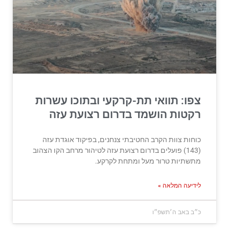
צפו: תוואי תת-קרקעי ובתוכו עשרות
רקטות הושמד בדרום רצועת עזה
כוחות צוות הקרב החטיבתי צנחנים, בפיקוד אוגדת עזה
(143) פועלים בדרום רצועת עזה לטיהור מרחב הקו הצהוב
מתשתיות טרור מעל ומתחת לקרקע.
לידיעה המלאה »
כ״ב באב ה׳תשפ״ו