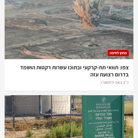
מחוץ לחיפה
צפו: תוואי תת-קרקעי ובתוכו עשרות רקטות הושמד
בדרום רצועת עזה
כ״ב באב ה׳תשפ״ו