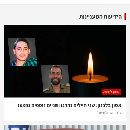
הידיעות המעניינות
מחוץ לחיפה
אסון בלבנון: שני חיילים נהרגו ושניים נוספים נפצעו
כ״ג באב ה׳תשפ״ו