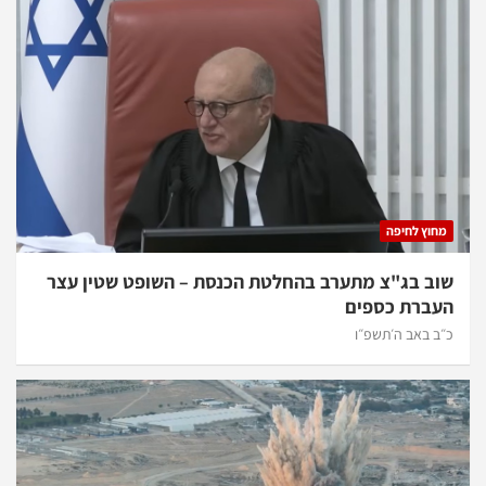
מחוץ לחיפה
שוב בג"צ מתערב בהחלטת הכנסת – השופט שטין עצר
העברת כספים
כ״ב באב ה׳תשפ״ו