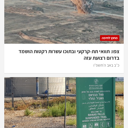
מחוץ לחיפה
צפו: תוואי תת-קרקעי ובתוכו עשרות רקטות הושמד
בדרום רצועת עזה
כ״ב באב ה׳תשפ״ו