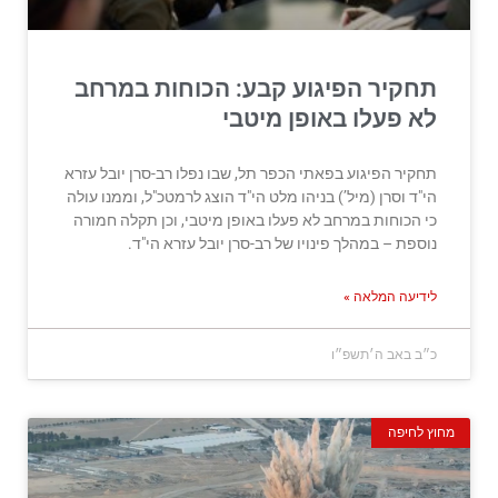
תחקיר הפיגוע קבע: הכוחות במרחב
לא פעלו באופן מיטבי
תחקיר הפיגוע בפאתי הכפר תל, שבו נפלו רב-סרן יובל עזרא
הי"ד וסרן (מיל’) בניהו מלט הי"ד הוצג לרמטכ"ל, וממנו עולה
כי הכוחות במרחב לא פעלו באופן מיטבי, וכן תקלה חמורה
נוספת – במהלך פינויו של רב-סרן יובל עזרא הי"ד.
לידיעה המלאה »
כ״ב באב ה׳תשפ״ו
מחוץ לחיפה