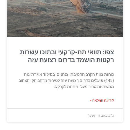
צפו: תוואי תת-קרקעי ובתוכו עשרות
רקטות הושמד בדרום רצועת עזה
כוחות צוות הקרב החטיבתי צנחנים, בפיקוד אוגדת עזה
(143) פועלים בדרום רצועת עזה לטיהור מרחב הקו הצהוב
מתשתיות טרור מעל ומתחת לקרקע.
לידיעה המלאה »
כ״ב באב ה׳תשפ״ו