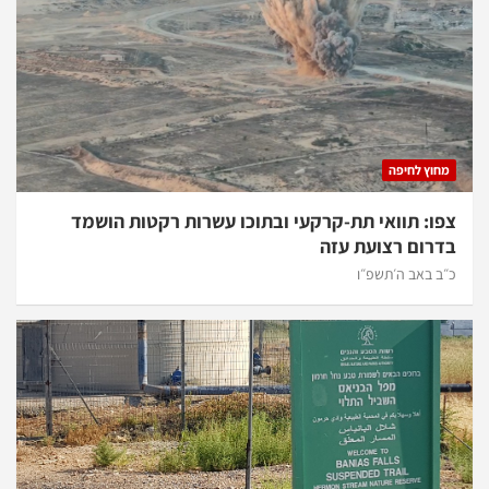
מחוץ לחיפה
צפו: תוואי תת-קרקעי ובתוכו עשרות רקטות הושמד
בדרום רצועת עזה
כ״ב באב ה׳תשפ״ו