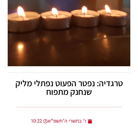
טרגדיה: נפטר הפעוט נפתלי מליק
שנחנק מתפוח
ז׳ בתשרי ה׳תשפ״א
10:22