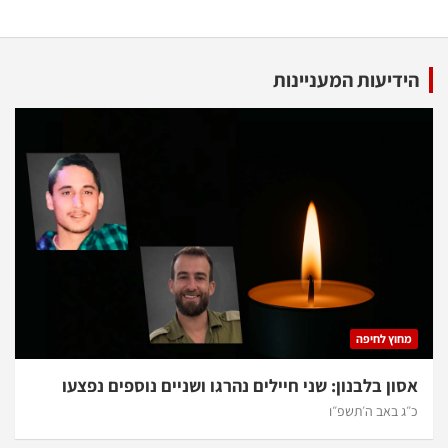
הידיעות המעניינות
מחוץ לחיפה
אסון בלבנון: שני חיילים נהרגו ושניים נוספים נפצעו
כ״ג באב ה׳תשפ״ו