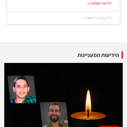
לידיעה המלאה »
כ״א באב ה׳תשפ״ו
הידיעות המעניינות