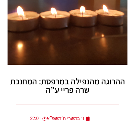
ההרוגה מהנפילה במרפסת: המחנכת
שרה פריי ע”ה
ו׳ בתשרי ה׳תשפ״א
22:01