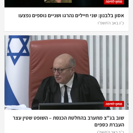
מחוץ לחיפה
אסון בלבנון: שני חיילים נהרגו ושניים נוספים נפצעו
כ״ג באב ה׳תשפ״ו
מחוץ לחיפה
שוב בג"צ מתערב בהחלטת הכנסת – השופט שטין עצר
העברת כספים
כ״ב באב ה׳תשפ״ו