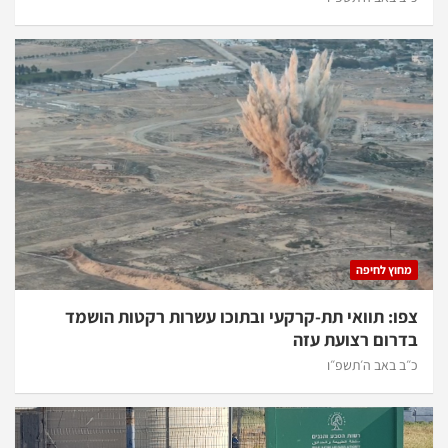
מחוץ לחיפה
צפו: תוואי תת-קרקעי ובתוכו עשרות רקטות הושמד
בדרום רצועת עזה
כ״ב באב ה׳תשפ״ו