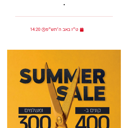
.
ט״ז באב ה׳תש״פ
14:20