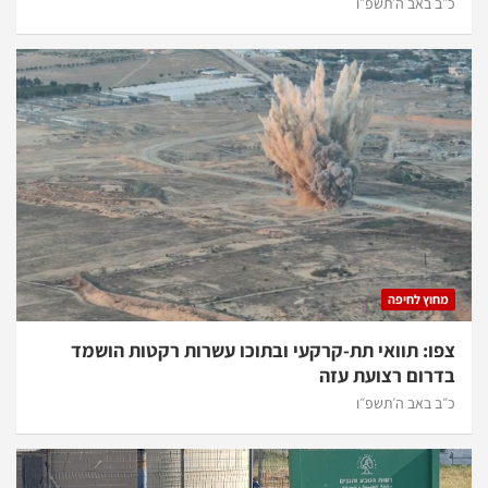
כ״ב באב ה׳תשפ״ו
מחוץ לחיפה
צפו: תוואי תת-קרקעי ובתוכו עשרות רקטות הושמד
בדרום רצועת עזה
כ״ב באב ה׳תשפ״ו