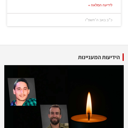
לידיעה המלאה »
כ״ב באב ה׳תשפ״ו
הידיעות המעניינות