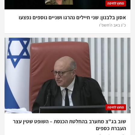
מחוץ לחיפה
אסון בלבנון: שני חיילים נהרגו ושניים נוספים נפצעו
כ״ג באב ה׳תשפ״ו
מחוץ לחיפה
שוב בג"צ מתערב בהחלטת הכנסת – השופט שטין עצר
העברת כספים