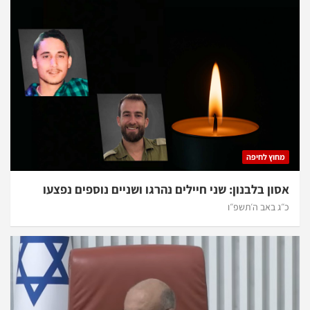
מחוץ לחיפה
אסון בלבנון: שני חיילים נהרגו ושניים נוספים נפצעו
כ״ג באב ה׳תשפ״ו