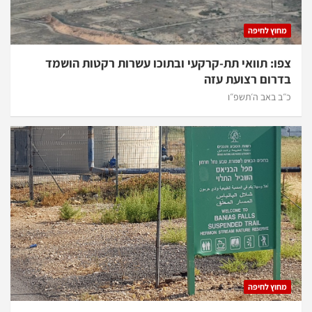
מחוץ לחיפה
צפו: תוואי תת-קרקעי ובתוכו עשרות רקטות הושמד
בדרום רצועת עזה
כ״ב באב ה׳תשפ״ו
מחוץ לחיפה