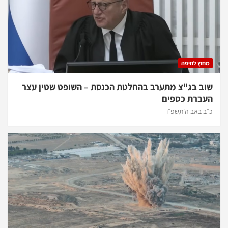
מחוץ לחיפה
שוב בג"צ מתערב בהחלטת הכנסת – השופט שטין עצר
העברת כספים
כ״ב באב ה׳תשפ״ו