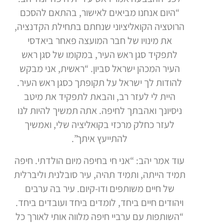
“היום אנחנו מביאים לאישור, בהתאם להסכם
הרוטציה הקואליציוני שנחתם בתחילת הקדנציה,
את מינויו של חבר המועצה פאחר ביאדסי
לתפקיד סגן ראש העיר, במקומו של סגן ראש
העיר המכהן ישראל סביון. “ראשית, אני מבקש
להודות לך ישראל על תקופתך כסגן ראש העיר.
היית לי לעזר רב, והבאת לתפקיד את מיטב
ניסיונך ואהבתך לחיפה. אתה תמשיך להיות לנו
לעזר כחלק מרכזי בקואליציה שלי, ואמשיך
להתייעץ איתך”.
עוד אמר יהב: “אני חי בחיפה מיום הולדתי. חיפה
תמיד הייתה, ותמיד תהיה, עיר סובלנית וליברלית
של חיים משותפים ודו-קיום. עיר בה ערבים
ויהודים חיים ביחד, לומדים ביחד ועובדים ביחד.
“השותפות עם ערביי חיפה מלווה אותי לאורך כל