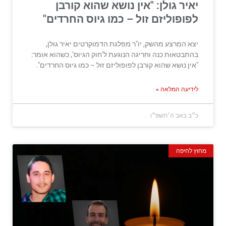
יאיר גולן: "אין נושא שהוא קורבן
לפופוליזם זול – כמו גיוס החרדים"
יצא המרצע מהשק, יו"ר מפלגת הדמוקרטים יאיר גולן,
בהתבטאות כנה וחריגה הנוגעת ל’חוק הגיוס’, כשהוא אומר:
"אין נושא שהוא קורבן לפופוליזם זול – כמו גיוס החרדים".
לידיעה המלאה »
כ״ב באב ה׳תשפ״ו
מחוץ לחיפה