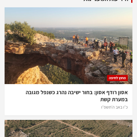
מחוץ לחיפה
אסון רודף אסון: בחור ישיבה נהרג כשנפל מגובה
במערת קשת
כ״ו באב ה׳תשפ״ו