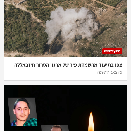
מחוץ לחיפה
צפו בתיעוד מהשמדת פיר של ארגון הטרור חיזבאללה
כ״ו באב ה׳תשפ״ו