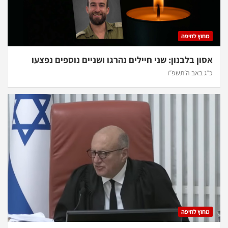
מחוץ לחיפה
אסון בלבנון: שני חיילים נהרגו ושניים נוספים נפצעו
כ״ג באב ה׳תשפ״ו
מחוץ לחיפה