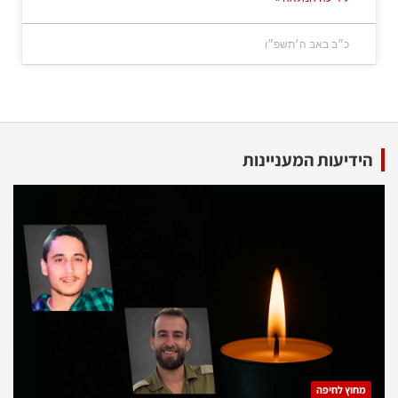
כ״ב באב ה׳תשפ״ו
הידיעות המעניינות
מחוץ לחיפה