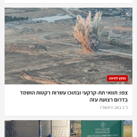
מחוץ לחיפה
צפו: תוואי תת-קרקעי ובתוכו עשרות רקטות הושמד
בדרום רצועת עזה
כ״ב באב ה׳תשפ״ו