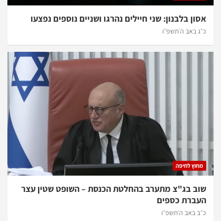
אסון בלבנון: שני חיילים נהרגו ושניים נוספים נפצעו
כ״ג באב ה׳תשפ״ו
מחוץ לחיפה
שוב בג"צ מתערב בהחלטת הכנסת – השופט שטין עצר
העברת כספים
כ״ב באב ה׳תשפ״ו