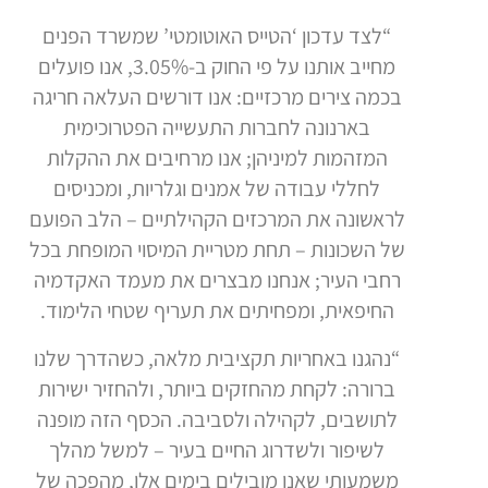
“לצד עדכון ‘הטייס האוטומטי’ שמשרד הפנים
מחייב אותנו על פי החוק ב-3.05%, אנו פועלים
בכמה צירים מרכזיים: אנו דורשים העלאה חריגה
בארנונה לחברות התעשייה הפטרוכימית
המזהמות למיניהן; אנו מרחיבים את ההקלות
לחללי עבודה של אמנים וגלריות, ומכניסים
לראשונה את המרכזים הקהילתיים – הלב הפועם
של השכונות – תחת מטריית המיסוי המופחת בכל
רחבי העיר; אנחנו ​מבצרים את מעמד האקדמיה
החיפאית, ומפחיתים את תעריף שטחי הלימוד.
“​נהגנו באחריות תקציבית מלאה, כשהדרך שלנו
ברורה: לקחת מהחזקים ביותר, ולהחזיר ישירות
לתושבים, לקהילה ולסביבה. הכסף הזה מופנה
לשיפור ולשדרוג החיים בעיר – למשל מהלך
משמעותי שאנו מובילים בימים אלו, מהפכה של