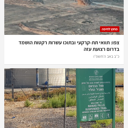
וץ לחיפה
ו: תוואי תת-קרקעי ובתוכו עשרות רקטות הושמד
רום רצועת עזה
 באב ה׳תשפ״ו