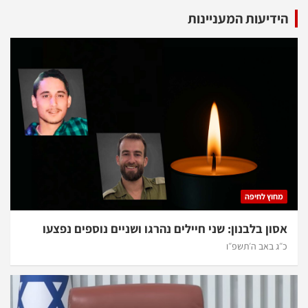
דיעות המעניינות
וץ לחיפה
ון בלבנון: שני חיילים נהרגו ושניים נוספים נפצעו
 באב ה׳תשפ״ו