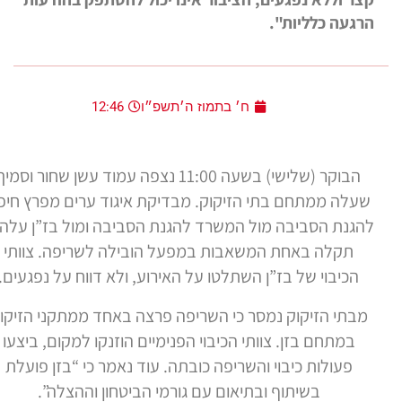
געה כלליות".
ח׳ בתמוז ה׳תשפ״ו
12:46
הבוקר (שלישי) בשעה 11:00 נצפה עמוד עשן שחור וסמיך
לה ממתחם בתי הזיקוק. מבדיקת איגוד ערים מפרץ חיפה
גנת הסביבה מול המשרד להגנת הסביבה ומול בז”ן עלה כי
תקלה באחת המשאבות במפעל הובילה לשריפה. צוותי
הכיבוי של בז”ן השתלטו על האירוע, ולא דווח על נפגעים.
בתי הזיקוק נמסר כי השריפה פרצה באחד ממתקני הזיקוק
במתחם בזן. צוותי הכיבוי הפנימיים הוזנקו למקום, ביצעו
פעולות כיבוי והשריפה כובתה. עוד נאמר כי “בזן פועלת
בשיתוף ובתיאום עם גורמי הביטחון וההצלה”.