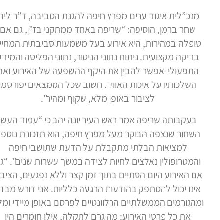
נכ”לית איגוד ערים מפרץ חיפה להגנת הסביבה, ד”ר ליהי
שחר ברמן, הוסיפה: “שריפה באחד ממתקני בז”ן, גם אם
ופלה במהירות, היא אירוע בעל משמעות סביבתית המחייב
דיקה מקצועית. ניתוח נתוני הניטור, נתוני הפליטה והמידע
תפעולי יאפשר להבין את היקף ההשפעה של האירוע ואת
השלכותיו על איכות האוויר. חשוב שכל הממצאים יפורסמו
לציבור באופן מלא, שקוף ומהיר”.
בעקבותה שריפה אמר ראש העיר יונה יהב כי “עמוד העשן
שחור שנצפה הבוקר מעל מפרץ חיפה, הוא תזכורת נוספת
למציאות הבלתי מתקבלת על הדעת שתושבי חיפה
המטרופולין נאלצים לחיות לצידה במשך עשרות שנים”. “גם
ם האירוע היום הסתיים בתוך זמן קצר וללא נפגעים, הציבור
ינו יכול להסתפק בהודעות הרגעה כלליות. אני דורש מבז”ן
הגורמים הממשלתיים הרלוונטיים לפרסם באופן מיידי ומלא
את כל פרטי האירוע: מה גרם לתקלה, אילו חומרים היו