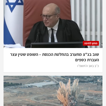
וץ לחיפה
ב בג"צ מתערב בהחלטת הכנסת – השופט שטין עצר
ברת כספים
 באב ה׳תשפ״ו