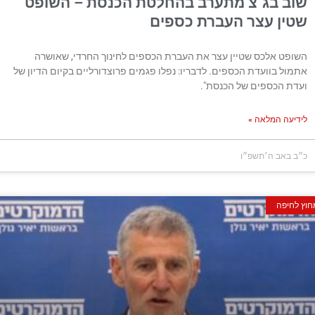
 בג"צ מתערב בהחלטת הכנסת – השופט
ן עצר העברת כספים
 אלכס שטיין עצר את העברת הכספים לחינוך החרדי, שאושרה
בוועדת הכספים. לדבריו: נפלו פגמים פרוצדורליים בקיום הדיון של
הכספים של הכנסת".
 המלאה »
ב ה׳תשפ״ו
ה