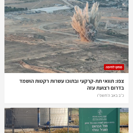
מחוץ לחיפה
צפו: תוואי תת-קרקעי ובתוכו עשרות רקטות הושמד
בדרום רצועת עזה
כ״ב באב ה׳תשפ״ו