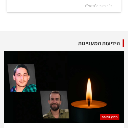
כ״ב באב ה׳תשפ״ו
הידיעות המעניינות
מחוץ לחיפה