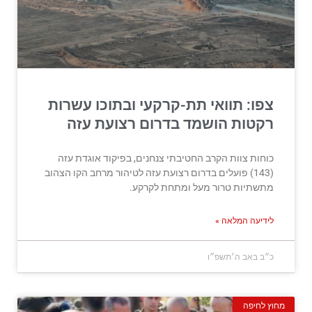
צפו: תוואי תת-קרקעי ובתוכו עשרות
רקטות הושמד בדרום רצועת עזה
כוחות צוות הקרב החטיבתי צנחנים, בפיקוד אוגדת עזה
(143) פועלים בדרום רצועת עזה לטיהור מרחב הקו הצהוב
מתשתיות טרור מעל ומתחת לקרקע.
לידיעה המלאה »
כ״ב באב ה׳תשפ״ו
מחוץ לחיפה