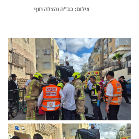
צילום: כב”ה והצלה חוף