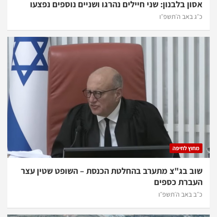
אסון בלבנון: שני חיילים נהרגו ושניים נוספים נפצעו
כ״ג באב ה׳תשפ״ו
מחוץ לחיפה
שוב בג"צ מתערב בהחלטת הכנסת – השופט שטין עצר
העברת כספים
כ״ב באב ה׳תשפ״ו