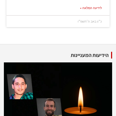
לידיעה המלאה »
כ״ג באב ה׳תשפ״ו
הידיעות המעניינות