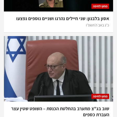
מחוץ לחיפה
אסון בלבנון: שני חיילים נהרגו ושניים נוספים נפצעו
כ״ג באב ה׳תשפ״ו
מחוץ לחיפה
שוב בג"צ מתערב בהחלטת הכנסת – השופט שטין עצר
העברת כספים