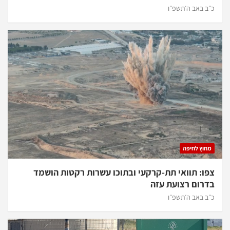
כ״ב באב ה׳תשפ״ו
מחוץ לחיפה
צפו: תוואי תת-קרקעי ובתוכו עשרות רקטות הושמד
בדרום רצועת עזה
כ״ב באב ה׳תשפ״ו