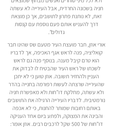
ולא לכל מיני סוחרים ואנשים מבחוץ שמוצאים
חניה בשכונה החרדית, אבל העירייה לא עשתה
זאת, לא נותנת פתרון לתושבים, אך כן מוצאת
דרך להעניש אותם פעם נוספת עם קנסות
גדולים”.
אורי אוזן, חבר מועצת העיר מטעם שס שהינו חבר
קואליציה, פנה לראש אגף האכיפה, אך לדבריו
הוא טרם קיבל מענה. בנוסף פנה גם לראש
לשכתו של ראש העיר שהבטיח לו לבדוק את
העניין ולהחזיר תשובה. אוזן טוען כי לא יתכן
שהעירייה שרצתה לעשות רפורמה בחנייה בהדר
ולא עשתה, מחלקת דו”חות ולא מאפשרת חניה
נורמטיבית. לדבריו העירייה הרגילה את התושבים
באותם רחובות שמותר להחנות, כי לא אכפה
והבינה את המצוקה, ולפתע ביום אחד העניקה
דו”חות של 500 שקל לרכבים רבים. אוזן אומר: