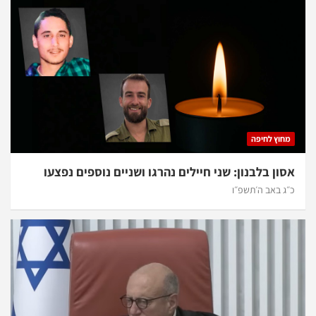
מחוץ לחיפה
אסון בלבנון: שני חיילים נהרגו ושניים נוספים נפצעו
כ״ג באב ה׳תשפ״ו