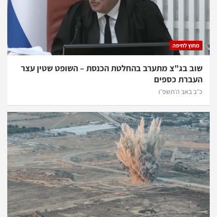
מחוץ לחיפה
שוב בג"צ מתערב בהחלטת הכנסת – השופט שטין עצר
העברת כספים
כ״ב באב ה׳תשפ״ו