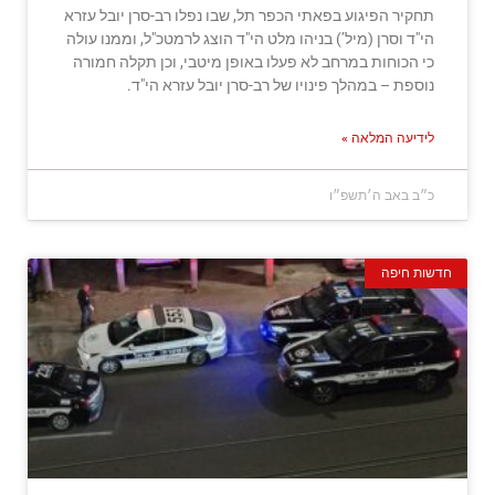
תחקיר הפיגוע בפאתי הכפר תל, שבו נפלו רב-סרן יובל עזרא
הי"ד וסרן (מיל’) בניהו מלט הי"ד הוצג לרמטכ"ל, וממנו עולה
כי הכוחות במרחב לא פעלו באופן מיטבי, וכן תקלה חמורה
נוספת – במהלך פינויו של רב-סרן יובל עזרא הי"ד.
לידיעה המלאה »
כ״ב באב ה׳תשפ״ו
חדשות חיפה