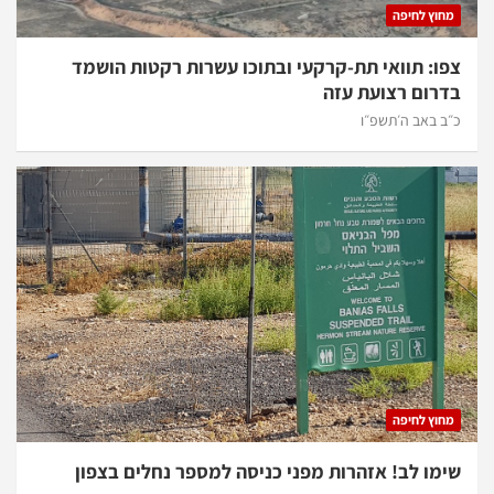
מחוץ לחיפה
צפו: תוואי תת-קרקעי ובתוכו עשרות רקטות הושמד
בדרום רצועת עזה
כ״ב באב ה׳תשפ״ו
מחוץ לחיפה
שימו לב! אזהרות מפני כניסה למספר נחלים בצפון