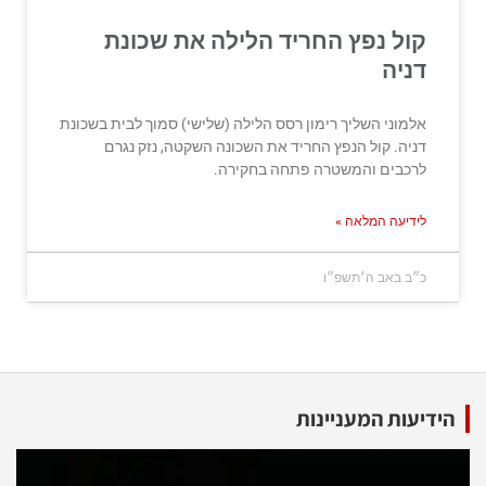
קול נפץ החריד הלילה את שכונת
דניה
אלמוני השליך רימון רסס הלילה (שלישי) סמוך לבית בשכונת
דניה. קול הנפץ החריד את השכונה השקטה, נזק נגרם
לרכבים והמשטרה פתחה בחקירה.
לידיעה המלאה »
כ״ב באב ה׳תשפ״ו
הידיעות המעניינות