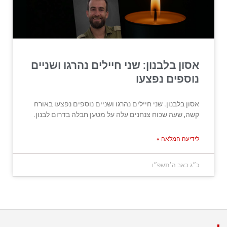
אסון בלבנון: שני חיילים נהרגו ושניים
נוספים נפצעו
אסון בלבנון. שני חיילים נהרגו ושניים נוספים נפצעו באורח
קשה, שעה שכוח צנחנים עלה על מטען חבלה בדרום לבנון.
לידיעה המלאה »
כ״ג באב ה׳תשפ״ו