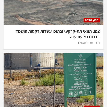
מחוץ לחיפה
צפו: תוואי תת-קרקעי ובתוכו עשרות רקטות הושמד
בדרום רצועת עזה
כ״ב באב ה׳תשפ״ו