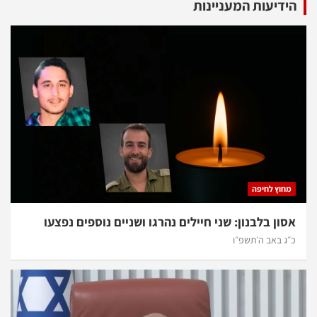
הידיעות המעניינות
מחוץ לחיפה
אסון בלבנון: שני חיילים נהרגו ושניים נוספים נפצעו
כ״ג באב ה׳תשפ״ו