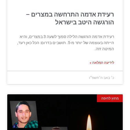
רעידת אדמה התרחשה במצרים –
הורגשה היטב בישראל
רעידת אדמה הורגשה הלילה סמוך לשעה 3 במצרים, והיא
הייתה בעוצמה של יותר מ-5. תושבים בדרום: הכל כאן רעד,
המיטה זזה.
לידיעה המלאה »
כ׳ באב ה׳תשפ״ו
מחוץ לחיפה