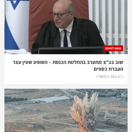
מחוץ לחיפה
שוב בג"צ מתערב בהחלטת הכנסת – השופט שטין עצר
העברת כספים
כ״ב באב ה׳תשפ״ו