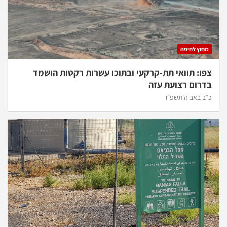
מחוץ לחיפה
צפו: תוואי תת-קרקעי ובתוכו עשרות רקטות הושמד
בדרום רצועת עזה
כ״ב באב ה׳תשפ״ו