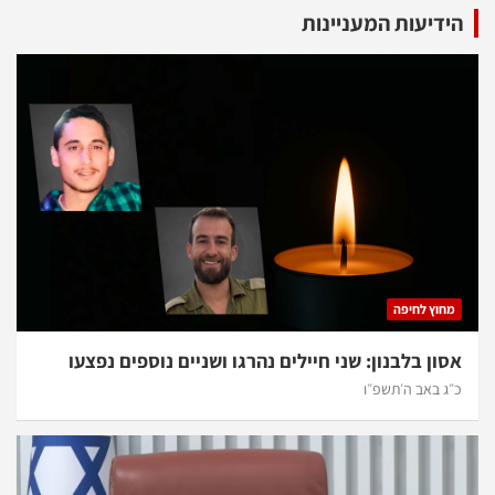
הידיעות המעניינות
מחוץ לחיפה
אסון בלבנון: שני חיילים נהרגו ושניים נוספים נפצעו
כ״ג באב ה׳תשפ״ו