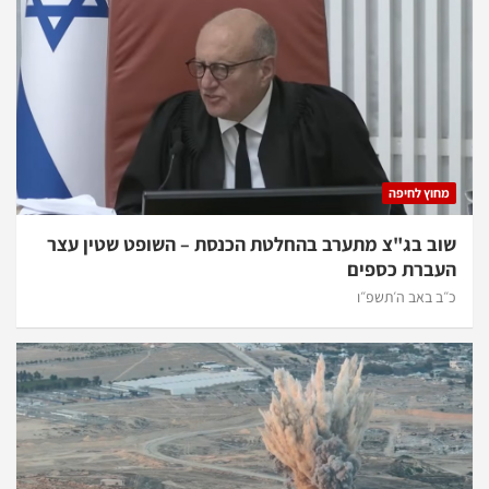
מחוץ לחיפה
שוב בג"צ מתערב בהחלטת הכנסת – השופט שטין עצר
העברת כספים
כ״ב באב ה׳תשפ״ו