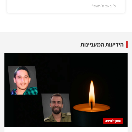
כ׳ באב ה׳תשפ״ו
הידיעות המעניינות
מחוץ לחיפה