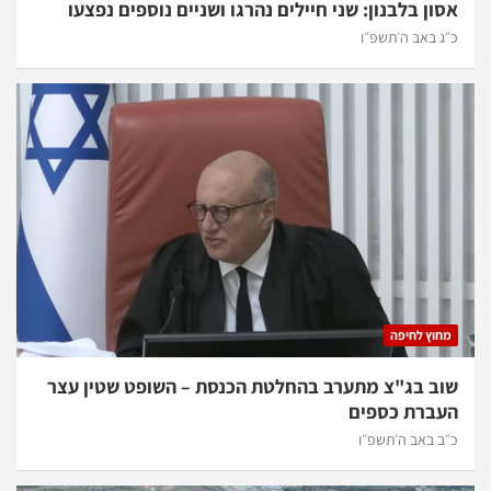
אסון בלבנון: שני חיילים נהרגו ושניים נוספים נפצעו
כ״ג באב ה׳תשפ״ו
מחוץ לחיפה
שוב בג"צ מתערב בהחלטת הכנסת – השופט שטין עצר
העברת כספים
כ״ב באב ה׳תשפ״ו