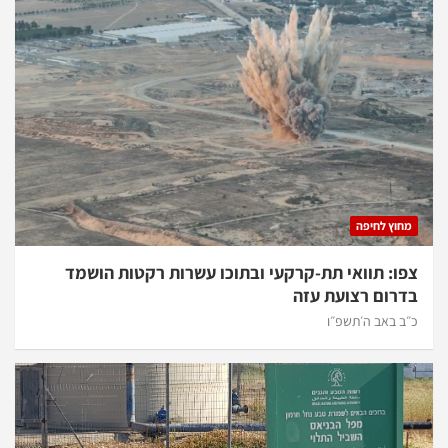
מחוץ לחיפה
צפו: תוואי תת-קרקעי ובתוכו עשרות רקטות הושמד
בדרום רצועת עזה
כ״ב באב ה׳תשפ״ו