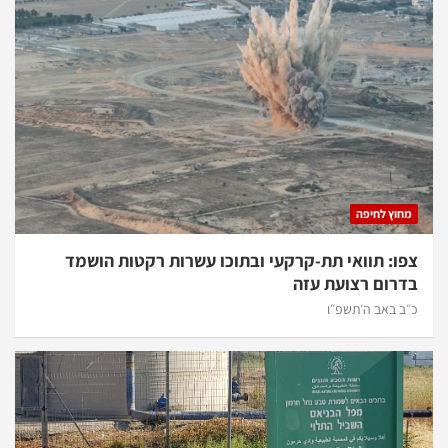
מחוץ לחיפה
צפו: תוואי תת-קרקעי ובתוכו עשרות רקטות הושמד
בדרום רצועת עזה
כ״ב באב ה׳תשפ״ו