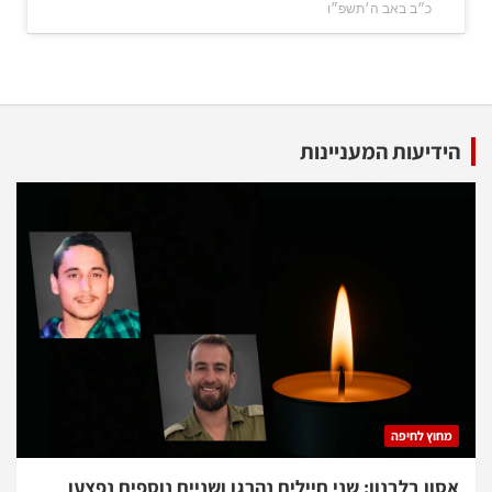
כ״ב באב ה׳תשפ״ו
הידיעות המעניינות
מחוץ לחיפה
אסון בלבנון: שני חיילים נהרגו ושניים נוספים נפצעו