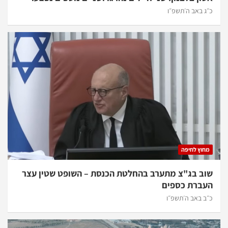
כ״ג באב ה׳תשפ״ו
מחוץ לחיפה
שוב בג"צ מתערב בהחלטת הכנסת – השופט שטין עצר
העברת כספים
כ״ב באב ה׳תשפ״ו