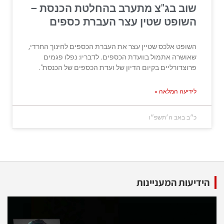
שוב בג"צ מתערב בהחלטת הכנסת –
השופט שטין עצר העברת כספים
השופט אלכס שטיין עצר את העברת הכספים לחינוך החרדי,
שאושרה אתמול בוועדת הכספים. לדבריו: נפלו פגמים
פרוצדורליים בקיום הדיון של ועדת הכספים של הכנסת".
לידיעה המלאה »
כ״ב באב ה׳תשפ״ו
הידיעות המעניינות