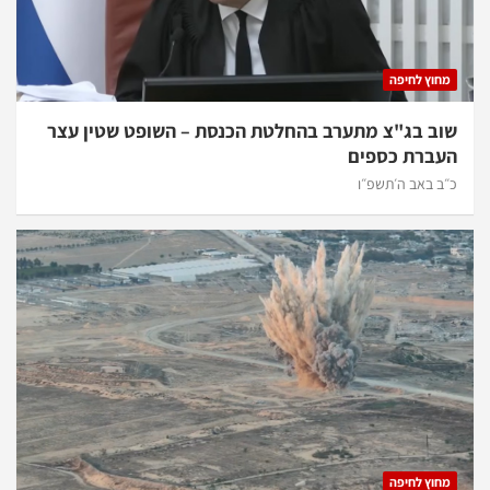
מחוץ לחיפה
שוב בג"צ מתערב בהחלטת הכנסת – השופט שטין עצר
העברת כספים
כ״ב באב ה׳תשפ״ו
מחוץ לחיפה