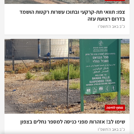
צפו: תוואי תת-קרקעי ובתוכו עשרות רקטות הושמד
בדרום רצועת עזה
כ״ב באב ה׳תשפ״ו
מחוץ לחיפה
שימו לב! אזהרות מפני כניסה למספר נחלים בצפון
כ״ב באב ה׳תשפ״ו