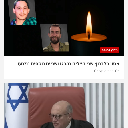
מחוץ לחיפה
אסון בלבנון: שני חיילים נהרגו ושניים נוספים נפצעו
כ״ג באב ה׳תשפ״ו