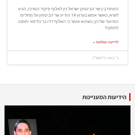
המתח בין שר הביטחון ישראל כץ לאלוף פיקוד המרכז, הגיע
לשיא, כאשר אמש בערוץ 14 הודיע שר הביטחון על מחליפו
המיועד של כץ, כשהוא אומר כי האלוף דדו בר כליפא יתמנה
לתפקיד.
לידיעה המלאה »
כ׳ באב ה׳תשפ״ו
הידיעות המעניינות