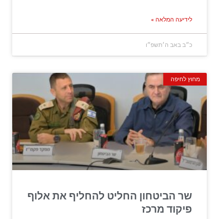
לידיעה המלאה »
כ״ב באב ה׳תשפ״ו
מחוץ לחיפה
שר הביטחון החליט להחליף את אלוף
פיקוד מרכז