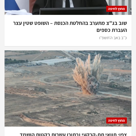
מחוץ לחיפה
שוב בג"צ מתערב בהחלטת הכנסת – השופט שטין עצר
העברת כספים
כ״ב באב ה׳תשפ״ו
מחוץ לחיפה
צפו: תוואי תת-קרקעי ובתוכו עשרות רקטות הושמד