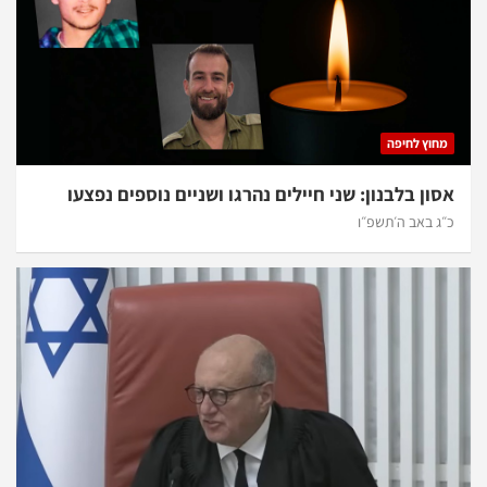
מחוץ לחיפה
אסון בלבנון: שני חיילים נהרגו ושניים נוספים נפצעו
כ״ג באב ה׳תשפ״ו