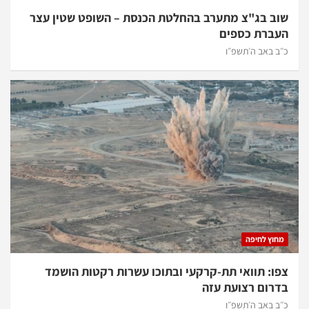
שוב בג"צ מתערב בהחלטת הכנסת – השופט שטין עצר
העברת כספים
כ״ב באב ה׳תשפ״ו
מחוץ לחיפה
צפו: תוואי תת-קרקעי ובתוכו עשרות רקטות הושמד
בדרום רצועת עזה
כ״ב באב ה׳תשפ״ו