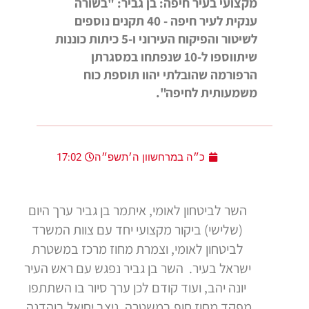
מקצועי בעיר חיפה: בן גביר: "בשורה
ענקית לעיר חיפה - 40 תקנים נוספים
לשיטור והפיקוח העירוני ו-5 כיתות כוננות
שיתווספו ל-10 שנפתחו במסגרתן
הרפורמה שהובלתי יהוו תוספת כוח
משמעותית לחיפה".
כ״ה במרחשוון ה׳תשפ״ה
17:02
השר לביטחון לאומי, איתמר בן גביר ערך היום
(שלישי) ביקור מקצועי יחד עם צוות המשרד
לביטחון לאומי, וצמרת מחוז מרכז במשטרת
ישראל בעיר. השר בן גביר נפגש עם ראש העיר
יונה יהב, ועוד קודם לכן ערך סיור בו השתתפו
מפקד מחוז חוף במשטרה, ניצב יחיאל בוהדנה,