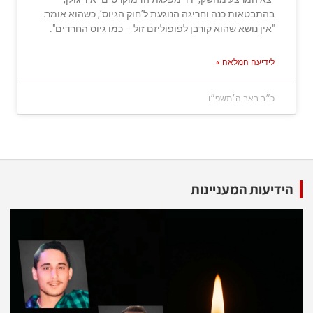
בהתבטאות כנה וחריגה הנוגעת ל’חוק הגיוס’, כשהוא אומר:
"אין נושא שהוא קורבן לפופוליזם זול – כמו גיוס החרדים".
לידיעה המלאה »
כ״ב באב ה׳תשפ״ו
הידיעות המעניינות