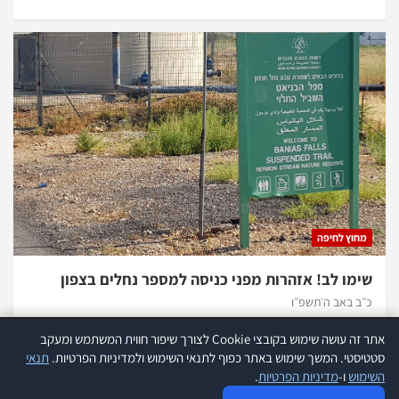
מחוץ לחיפה
שימו לב! אזהרות מפני כניסה למספר נחלים בצפון
כ״ב באב ה׳תשפ״ו
אתר זה עושה שימוש בקובצי Cookie לצורך שיפור חווית המשתמש ומעקב
אתר זה עושה שימוש בקוקיז לצורך שיפור חווית המשתמש ומעקב סטטיסטי.
קרא
סטטיסטי. המשך שימוש באתר כפוף לתנאי השימוש ולמדיניות הפרטיות.
תנאי
עוד
השימוש
ו-
מדיניות הפרטיות
.
כל הזכויות שמורות להנהלת אתר 970 |
תנאי שימוש
|
הצהרת נגישות
|