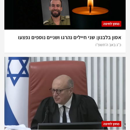
מחוץ לחיפה
אסון בלבנון: שני חיילים נהרגו ושניים נוספים נפצעו
כ״ג באב ה׳תשפ״ו
מחוץ לחיפה