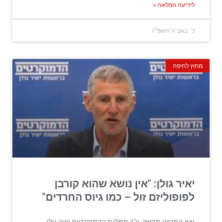
לידיעה המלאה »
כ׳ באב ה׳תשפ״ו
מחוץ לחיפה
יאיר גולן: "אין נושא שהוא קורבן
לפופוליזם זול – כמו גיוס החרדים"
יצא המרצע מהשק, יו"ר מפלגת הדמוקרטים יאיר גולן,