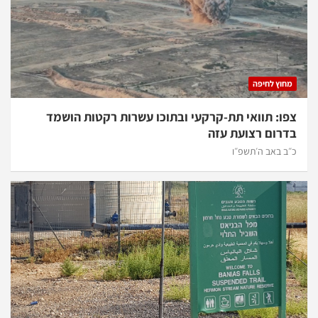
וץ לחיפה
ו: תוואי תת-קרקעי ובתוכו עשרות רקטות הושמד
רום רצועת עזה
 באב ה׳תשפ״ו