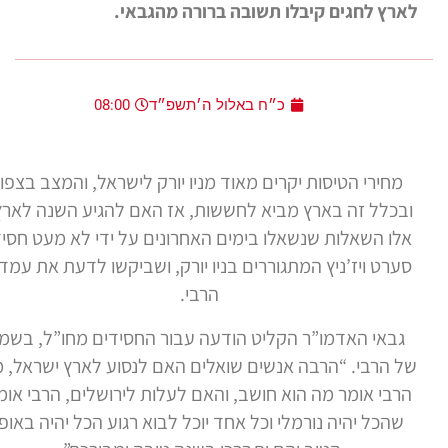
רץ לחגים קיבלו תשובה ברורה מהגבאי.
כ״ח באלול ה׳תשפ״ד
08:00
מחירי הטיסות יקרים מאוד מניו יורק לישראל, והמצב בצפון
כלל זה בארץ מביא לחששות, אז האם להגיע השנה לארץ?
לו השאלות שנשאלו בימים האחרונים על ידי לא מעט חסידי
רט ויז’ניץ המתגוררים בניו יורק, ושביקשו לדעת את עמדת
הרבי.
באי האדמו”ר הקליט הודעה עבור החסידים מחו”ל, בשמו
 הרבי. “הרבה אנשים שואלים האם לנסוע לארץ ישראל, מה
רבי אומר מה הוא חושב, והאם לעלות לירושלים, הרבי אומר
שהכל יהיה נורמלי וכל אחד יוכל לבוא רגוע הכל יהיה באופן