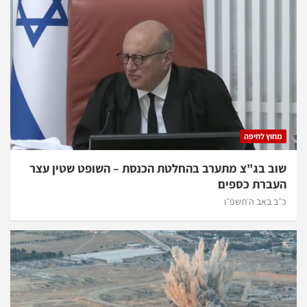
וץ לחיפה
ב בג"צ מתערב בהחלטת הכנסת – השופט שטין עצר
ברת כספים
 באב ה׳תשפ״ו