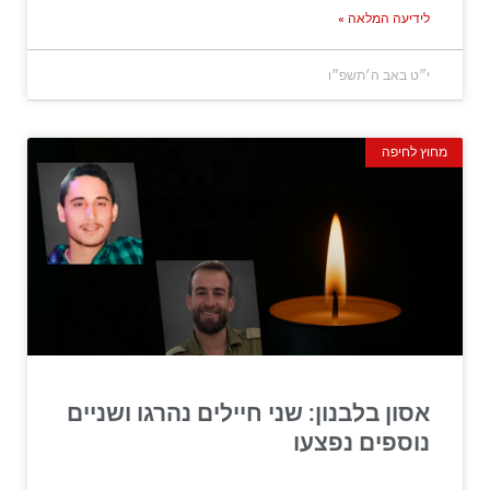
לידיעה המלאה »
י״ט באב ה׳תשפ״ו
מחוץ לחיפה
אסון בלבנון: שני חיילים נהרגו ושניים
נוספים נפצעו