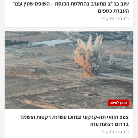
שוב בג"צ מתערב בהחלטת הכנסת – השופט שטין עצר
העברת כספים
כ״ב באב ה׳תשפ״ו
מחוץ לחיפה
צפו: תוואי תת-קרקעי ובתוכו עשרות רקטות הושמד
בדרום רצועת עזה
כ״ב באב ה׳תשפ״ו