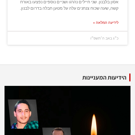
אסון בלבנון. שני חיילים נהרגו ושניים נוספים נפצעו באורח
קשה, שעה שכוח צנחנים עלה על מטען חבלה בדרום לבנון.
לידיעה המלאה »
כ״ג באב ה׳תשפ״ו
הידיעות המעניינות