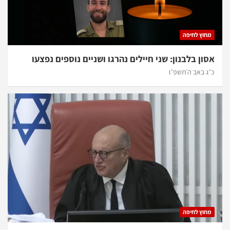
מחוץ לחיפה
אסון בלבנון: שני חיילים נהרגו ושניים נוספים נפצעו
כ״ג באב ה׳תשפ״ו
מחוץ לחיפה