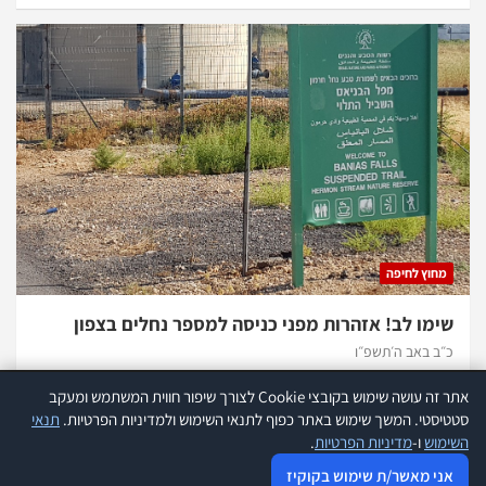
מחוץ לחיפה
שימו לב! אזהרות מפני כניסה למספר נחלים בצפון
כ״ב באב ה׳תשפ״ו
אתר זה עושה שימוש בקובצי Cookie לצורך שיפור חווית המשתמש ומעקב
אתר זה עושה שימוש בקוקיז לצורך שיפור חווית המשתמש ומעקב סטטיסטי.
קרא
סטטיסטי. המשך שימוש באתר כפוף לתנאי השימוש ולמדיניות הפרטיות.
תנאי
עוד
השימוש
ו-
מדיניות הפרטיות
.
כל הזכויות שמורות להנהלת אתר 970 |
תנאי שימוש
|
הצהרת נגישות
|
אני מאשר שימוש בקוקיז
אני מאשר/ת שימוש בקוקיז
מדיניות פרטיות
|
פרסמו אצלנו