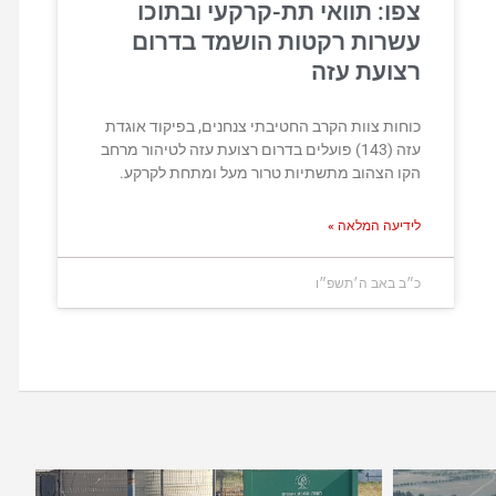
צפו: תוואי תת-קרקעי ובתוכו
עשרות רקטות הושמד בדרום
רצועת עזה
כוחות צוות הקרב החטיבתי צנחנים, בפיקוד אוגדת
עזה (143) פועלים בדרום רצועת עזה לטיהור מרחב
הקו הצהוב מתשתיות טרור מעל ומתחת לקרקע.
לידיעה המלאה »
כ״ב באב ה׳תשפ״ו