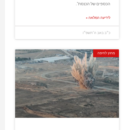
הכספים של הכנסת".
לידיעה המלאה »
כ״ב באב ה׳תשפ״ו
מחוץ לחיפה