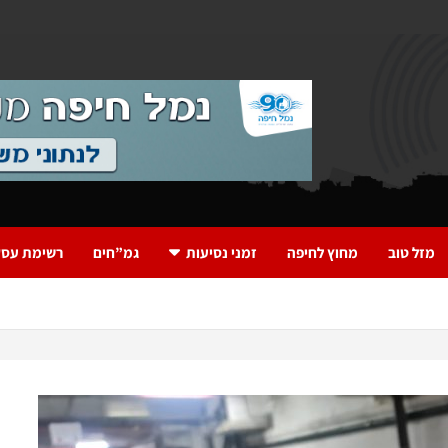
מזל טוב
מחוץ לחיפה
זמני נסיעות
גמ”חים
רשימת עסק