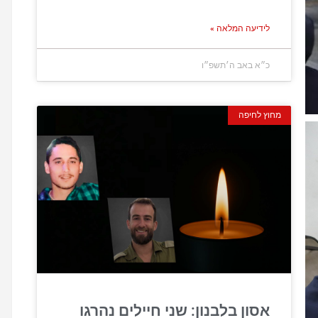
לידיעה המלאה »
כ״א באב ה׳תשפ״ו
מחוץ לחיפה
אסון בלבנון: שני חיילים נהרגו