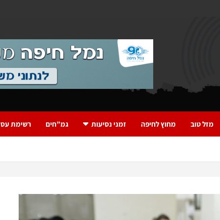
מזל טוב
מחוץ לחיפה
זמני נסיעות
גמ”חים
רשימת עסק