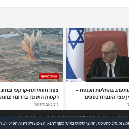
מחוץ לחיפה
מתערב בהחלטת הכנסת –
צפו: תוואי תת-קרקעי ובתוכו
ן עצר העברת כספים
רקטות הושמד בדרום רצועת 
״ו
כ״ב באב ה׳תשפ״ו
אתר זה עושה שימוש בקוקיז לצורך שיפור חווית המשתמש ומעקב סטטיסטי.
קרא עוד
תנ