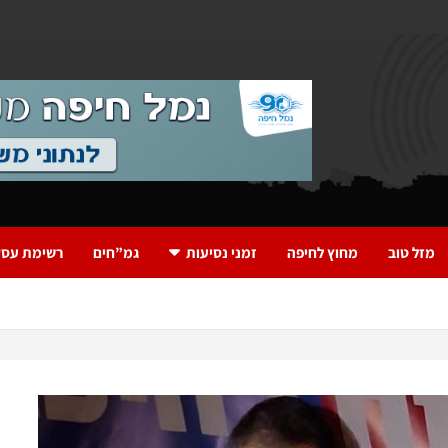
מזל טוב
מחוץ לחיפה
זמני נסיעות
גמ”חים
רשימת עסק