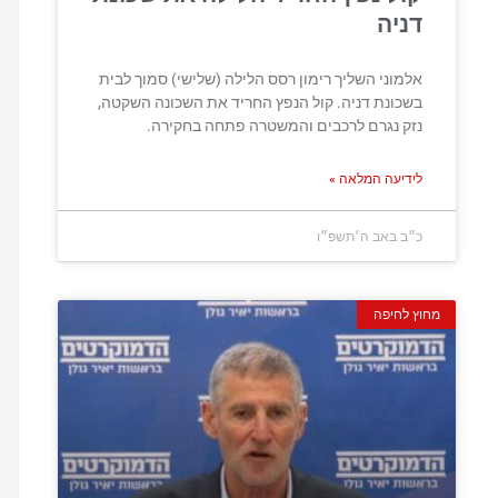
דניה
אלמוני השליך רימון רסס הלילה (שלישי) סמוך לבית
בשכונת דניה. קול הנפץ החריד את השכונה השקטה,
נזק נגרם לרכבים והמשטרה פתחה בחקירה.
לידיעה המלאה »
כ״ב באב ה׳תשפ״ו
מחוץ לחיפה