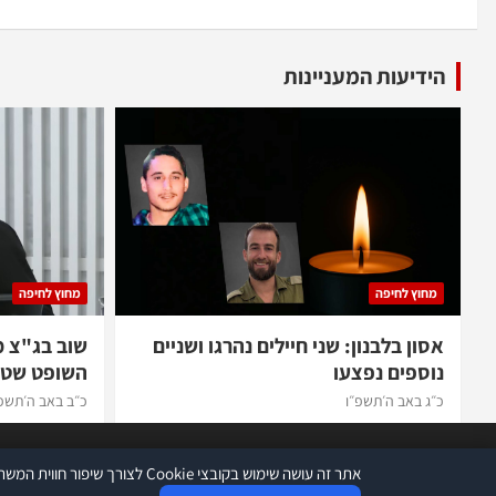
הידיעות המעניינות
מחוץ לחיפה
מחוץ לחיפה
אסון בלבנון: שני חיילים נהרגו ושניים
שוב בג"צ 
נוספים נפצעו
השופט שטי
כ״ג באב ה׳תשפ״ו
כ״ב באב ה׳תשפ
אתר זה עושה שימוש בקובצי Cookie לצורך שיפור חווית המשתמש ומעקב סטטיסטי. המשך שימוש באתר כפוף לתנאי השימוש ולמדיניות הפרטיות.