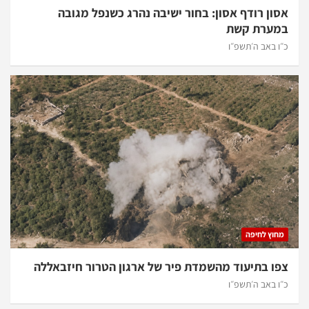
אסון רודף אסון: בחור ישיבה נהרג כשנפל מגובה
במערת קשת
כ״ו באב ה׳תשפ״ו
מחוץ לחיפה
צפו בתיעוד מהשמדת פיר של ארגון הטרור חיזבאללה
כ״ו באב ה׳תשפ״ו