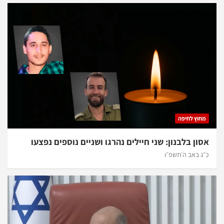
מחוץ לחיפה
אסון בלבנון: שני חיילים נהרגו ושניים נוספים נפצעו
כ״ג באב ה׳תשפ״ו