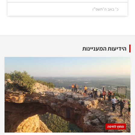
כ׳ באב ה׳תשפ״ו
הידיעות המעניינות
מחוץ לחיפה