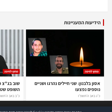
הידיעות המעניינות
מחוץ לחיפה
מחוץ לחיפה
אסון בלבנון: שני חיילים נהרגו ושניים
שוב בג"צ 
נוספים נפצעו
השופט שטי
כ״ג באב ה׳תשפ״ו
כ״ב באב ה׳תשפ