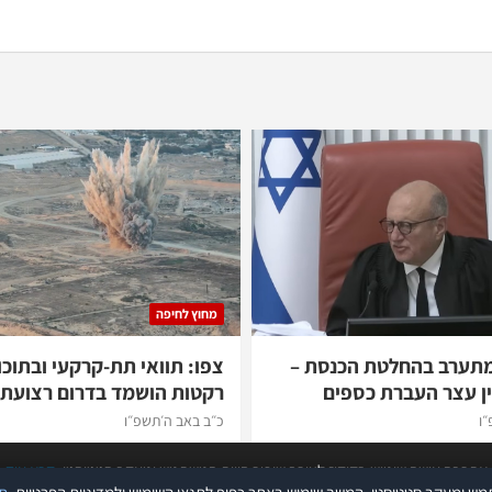
מחוץ לחיפה
מתערב בהחלטת הכנסת –
צפו: תוואי תת-קרקעי ובתוכו
ן עצר העברת כספים
רקטות הושמד בדרום רצועת 
״ו
כ״ב באב ה׳תשפ״ו
אתר זה עושה שימוש בקוקיז לצורך שיפור חווית המשתמש ומעקב סטטיסטי.
קרא עוד