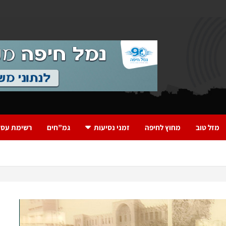
מזל טוב
מחוץ לחיפה
זמני נסיעות
גמ”חים
רשימת עסק