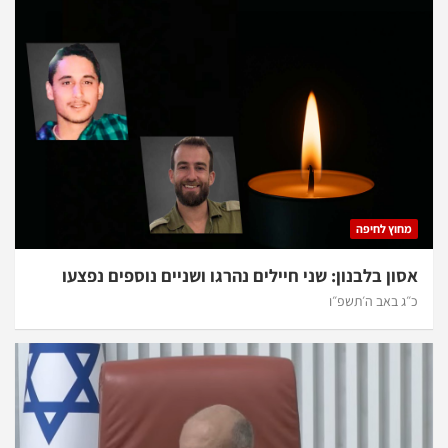
מחוץ לחיפה
אסון בלבנון: שני חיילים נהרגו ושניים נוספים נפצעו
כ״ג באב ה׳תשפ״ו