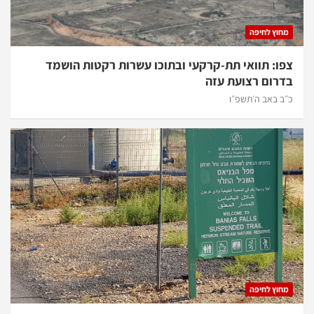
מחוץ לחיפה
צפו: תוואי תת-קרקעי ובתוכו עשרות רקטות הושמד
בדרום רצועת עזה
כ״ב באב ה׳תשפ״ו
מחוץ לחיפה