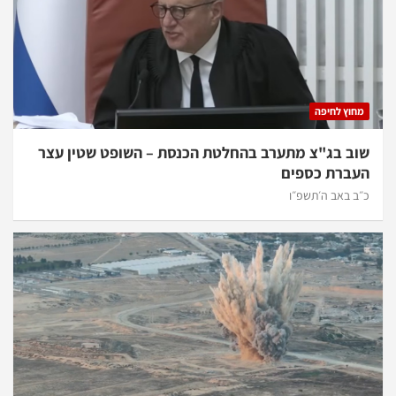
מחוץ לחיפה
שוב בג"צ מתערב בהחלטת הכנסת – השופט שטין עצר
העברת כספים
כ״ב באב ה׳תשפ״ו