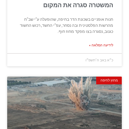
המשטרה סגרה את המקום
חנות אופניים בשכונת הדר בחיפה, שהופעלה ע”י שב”ח
מהרשות הפלסטינית ובה נסחר, עפ”י החשד, רכוש החשוד
כגנוב, נסגרה בצו מפקד מחוז חוף.
לידיעה המלאה »
כ״א באב ה׳תשפ״ו
מחוץ לחיפה