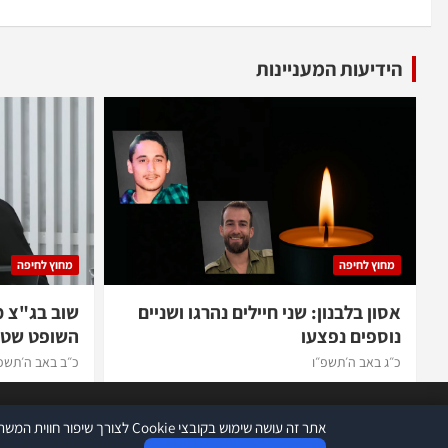
הידיעות המעניינות
מחוץ לחיפה
מחוץ לחיפה
אסון בלבנון: שני חיילים נהרגו ושניים
שוב בג"צ 
נוספים נפצעו
השופט שטי
כ״ג באב ה׳תשפ״ו
כ״ב באב ה׳תשפ
אתר זה עושה שימוש בקובצי Cookie לצורך שיפור חווית המשתמש ומעקב סטטיסטי. המשך שימוש באתר כפוף לתנאי השימוש ולמדיניות הפרטיות.