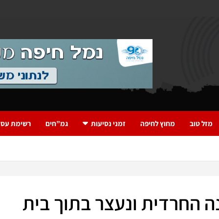
מזל טוב
מחוץ לחיפה
זמני נסיעות
גמ”חים
רשימת עסק
ה החרדית ונעצר בתוך בית