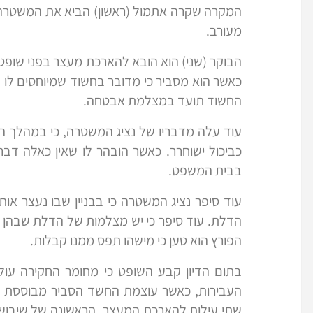
המקרה שקרה אתמול (ראשון) הביא את המשטרה ל
מעורב.
הבוקר (שני) הוא הובא להארכת מעצר בפני שופט. 
כאשר הוא מסביר כי מדובר בחשוד שמיוחסים לו ש
החשוד תועד במצלמת אבטחה.
עוד עלה מדבריו של נציג המשטרה, כי במהלך הח
כביכול ישוחרר. כאשר הובהר לו שאין כאלה דב
בבית המשפט.
עוד סיפר נציג המשטרה כי בבניין שבו נעצר אות
הדלת. עוד סיפר כי יש מצלמות של הדלת שבהן ני
הפורץ הוא טען כי מישהו תפס ממנו קבלות.
בתום הדיון קבע השופט כי מחומר החקירה עול
העבירות, כאשר עוצמת החשד הסביר מבוססת כב
שתי עילות להארכת המעצר, הראשונה של שיבוש חק