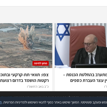
מחוץ לחיפה
מתערב בהחלטת הכנסת –
צפו: תוואי תת-קרקעי ובתוכו
ן עצר העברת כספים
רקטות הושמד בדרום רצועת 
״ו
כ״ב באב ה׳תשפ״ו
אתר זה עושה שימוש בקוקיז לצורך שיפור חווית המשתמש ומעקב סטטיסטי.
קרא עוד
תנ