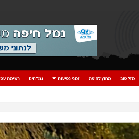
מזל טוב
מחוץ לחיפה
זמני נסיעות
גמ”חים
רשימת עסק