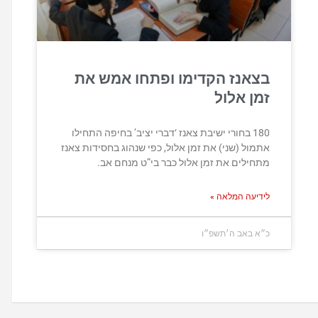
בצאנז הקדימו ופתחו אמש את
זמן אלול
180 בחורי ישיבת צאנז ‘דברי יציב’ בחיפה התחילו
אתמול (שני) את זמן אלול, כפי שנהוג בחסידות צאנז
מתחילים את זמן אלול כבר בי”ט מנחם אב.
לידיעה המלאה »
כ״א באב ה׳תשפ״ו