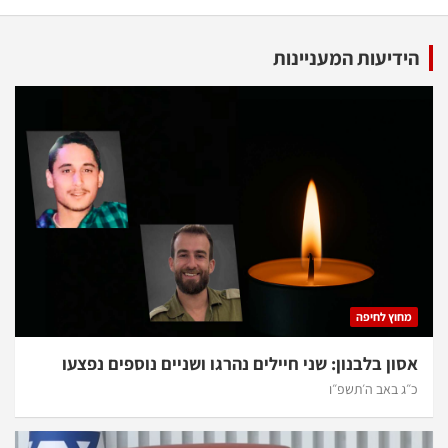
הידיעות המעניינות
מחוץ לחיפה
אסון בלבנון: שני חיילים נהרגו ושניים נוספים נפצעו
כ״ג באב ה׳תשפ״ו