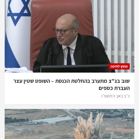
מחוץ לחיפה
שוב בג"צ מתערב בהחלטת הכנסת – השופט שטין עצר
העברת כספים
כ״ב באב ה׳תשפ״ו