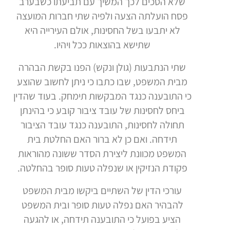
שלא הסכים לכך המשיך עם תביעתו כשבערב
פסח הועלתה הצעה ולפיה שתי חברות המועצה
לא יתבעו בשל החסינות, אולם העירייה היא
שתישא בהוצאות ככל ויהיו.
שתי הנתבעות (גולן ונקש) הפנו בקשת הבהרה
מבית המשפט, שבו כתבו כי ניתן לחשוב שהוצע
כי התובענה כנגד המבקשות תימחק. בעוד שהדין
ביחס לחסינות של עובד ציבור קובע כי בהינתן
תחולה לחסינות, התובענה כנגד עובד הציבור
תידחה. ואם כן לא ברור האם החלטת בית
המשפט מכוונת ליצירת הסדר ששונה מהוראות
פקודת הנזיקין או שנפלה טעות סופר בהחלטה.
עורכי הדין של השתיים ביקשו מבית המשפט
להבהיר האם נפלה טעות סופר ובית המשפט
הציע בפועל כי התובענה תידחה, או להגעה