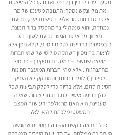
מטעם עורכי הדין בן קרפל ואדם קרפל המייצגים
את גולן ונקש נמסר: התגובה מטעמו של מר
אלפר מבדחת. מר אלפר הגיש תביעה, תביעתו
נמחקה, והוא מנסה לייצר מהפסד ברור תמונת
ניצחון. מר אלפר הגיש תביעת לשון הרע
בובמסטית בדרישה לסכום דמיוני, שלא ניתן אלא
לראות בה ניסיון השתקה פוליטי של שתי חברות
מועצה שחשפו – במסגרת תפקידן – פרומיל
מהתנהגותו. אלא מה? חברות המועצה חסינות
לפי דין (כלומר בזכות); והמחוקק לא העניק
חסינות סתם, אלא בדיוק כדי לסלק תביעות שכל
כולן רדיפה אישית כנגד נבחרי ציבור. שאלה
מעניינת היא האם מר אלפר ידע שזה המצב
המשפטי מלכתחילה או לא?
ככל הנראה בקשת ההכרה בחסינות שהוגשה
הייתה כה מוצלחת, עד כדי שגם העיריה הצטרפה