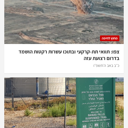
מחוץ לחיפה
צפו: תוואי תת-קרקעי ובתוכו עשרות רקטות הושמד
בדרום רצועת עזה
כ״ב באב ה׳תשפ״ו