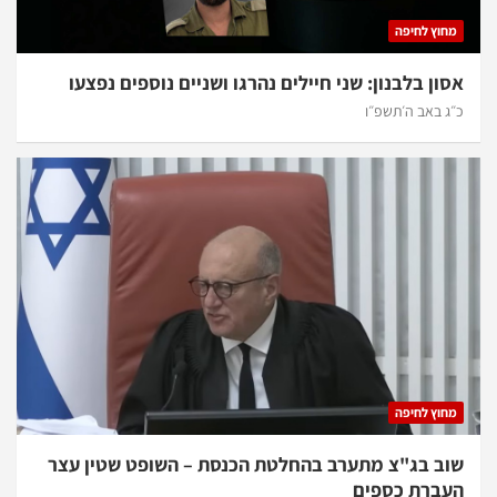
מחוץ לחיפה
אסון בלבנון: שני חיילים נהרגו ושניים נוספים נפצעו
כ״ג באב ה׳תשפ״ו
מחוץ לחיפה
שוב בג"צ מתערב בהחלטת הכנסת – השופט שטין עצר
העברת כספים