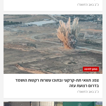
כ״ב באב ה׳תשפ״ו
מחוץ לחיפה
צפו: תוואי תת-קרקעי ובתוכו עשרות רקטות הושמד
בדרום רצועת עזה
כ״ב באב ה׳תשפ״ו