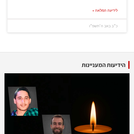
לידיעה המלאה »
כ״ב באב ה׳תשפ״ו
הידיעות המעניינות