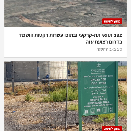
מחוץ לחיפה
צפו: תוואי תת-קרקעי ובתוכו עשרות רקטות הושמד
בדרום רצועת עזה
כ״ב באב ה׳תשפ״ו
מחוץ לחיפה