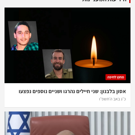
מחוץ לחיפה
אסון בלבנון: שני חיילים נהרגו ושניים נוספים נפצעו
כ״ג באב ה׳תשפ״ו