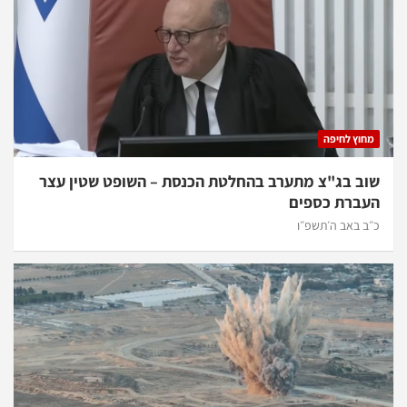
מחוץ לחיפה
שוב בג"צ מתערב בהחלטת הכנסת – השופט שטין עצר
העברת כספים
כ״ב באב ה׳תשפ״ו