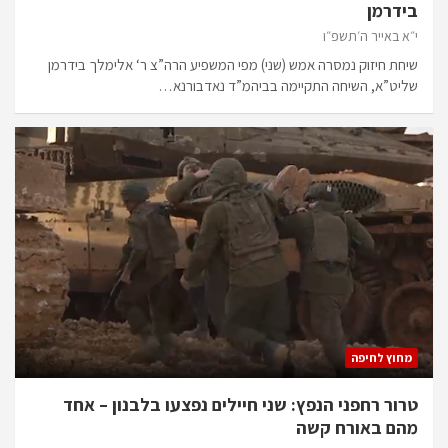
בידרמן
י״א באייר ה׳תשפ״ו
שיחת חיזוק נמסרה אמש (שני) מפי המשפיע הרה”צ ר‘ אלימלך בידרמן
שליט”א, השיחה התקיימה בביהמ”ד נאדבורנא…
מחוץ לחיפה
טרור רחפני הנפץ: שני חיילים נפצעו בלבנון – אחד
מהם באורח קשה