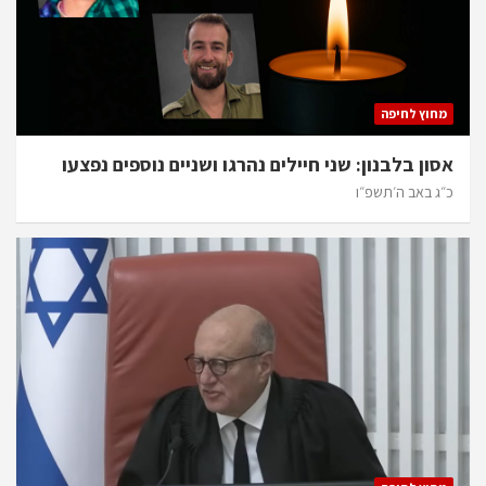
מחוץ לחיפה
אסון בלבנון: שני חיילים נהרגו ושניים נוספים נפצעו
כ״ג באב ה׳תשפ״ו