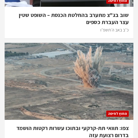
מחוץ לחיפה
שוב בג"צ מתערב בהחלטת הכנסת – השופט שטין
עצר העברת כספים
כ״ב באב ה׳תשפ״ו
מחוץ לחיפה
צפו: תוואי תת-קרקעי ובתוכו עשרות רקטות הושמד
בדרום רצועת עזה