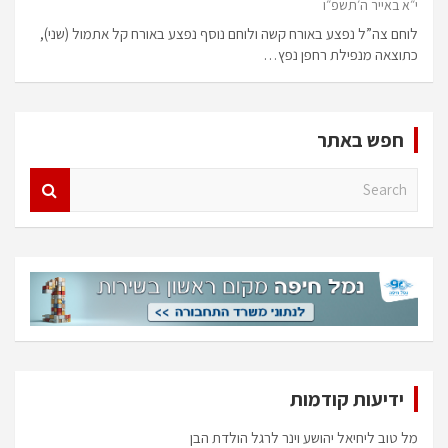
י״א באייר ה׳תשפ״ו
לוחם צה”ל נפצע באורח קשה ולוחם נוסף נפצע באורח קל אתמול (שני),
כתוצאה מנפילת רחפן נפץ…
חפש באתר
S
e
a
r
c
h
ידיעות קודמות
מל טוב ליחיאל יהושע וינר לרגל הולדת הבן