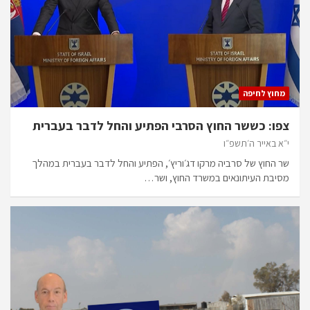
מחוץ לחיפה
צפו: כששר החוץ הסרבי הפתיע והחל לדבר בעברית
י״א באייר ה׳תשפ״ו
שר החוץ של סרביה מרקו דג׳וריץ׳, הפתיע והחל לדבר בעברית במהלך
מסיבת העיתונאים במשרד החוץ, ושר…