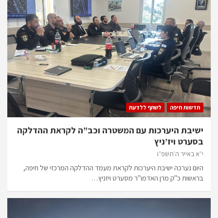
חדשות חיפה
לשתף ללדעת
ישיבת היערכות עם המשטרה וכב”ה לקראת ההדלקה
בסערט ויז’ניץ
י״א באייר ה׳תשפ״ו
היום נערכה ישיבת היערכות לקראת מעמד ההדלקה המרכזי של חיפה,
בראשות כ"ק מרן האדמו"ר מסערט ויזניץ…