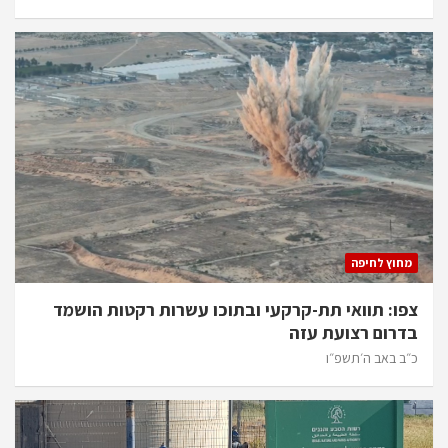
מחוץ לחיפה
צפו: תוואי תת-קרקעי ובתוכו עשרות רקטות הושמד
בדרום רצועת עזה
כ״ב באב ה׳תשפ״ו