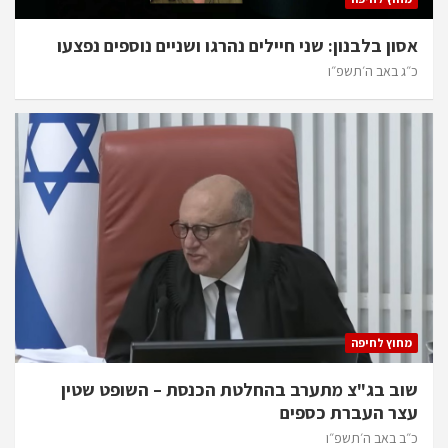
אסון בלבנון: שני חיילים נהרגו ושניים נוספים נפצעו
כ״ג באב ה׳תשפ״ו
מחוץ לחיפה
שוב בג"צ מתערב בהחלטת הכנסת – השופט שטין
עצר העברת כספים
כ״ב באב ה׳תשפ״ו