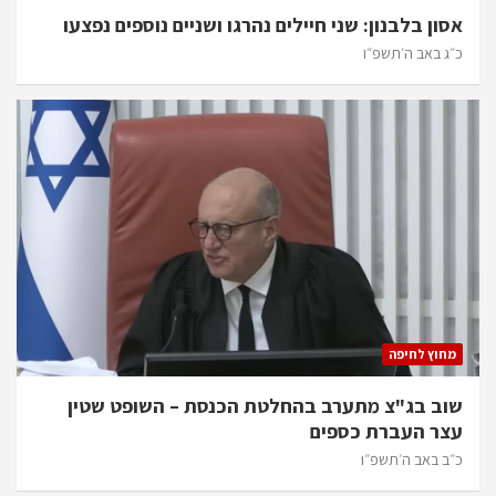
אסון בלבנון: שני חיילים נהרגו ושניים נוספים נפצעו
כ״ג באב ה׳תשפ״ו
מחוץ לחיפה
שוב בג"צ מתערב בהחלטת הכנסת – השופט שטין
עצר העברת כספים
כ״ב באב ה׳תשפ״ו