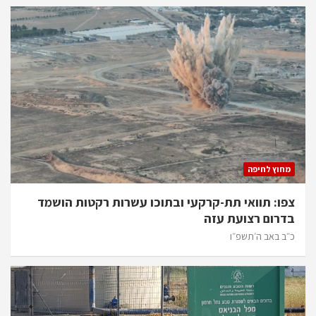
מחוץ לחיפה
צפו: תוואי תת-קרקעי ובתוכו עשרות רקטות הושמד
בדרום רצועת עזה
כ״ב באב ה׳תשפ״ו