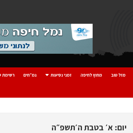
מזל טוב
מחוץ לחיפה
זמני נסיעות
גמ”חים
רשימת ע
יום:
א׳ בטבת ה׳תשפ״ה