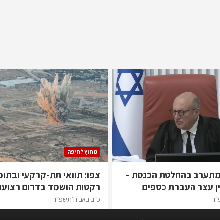
מחוץ לחיפה
מתערב בהחלטת הכנסת –
צפו: תוואי תת-קרקעי ובתוכ
ן עצר העברת כספים
רקטות הושמד בדרום רצועת
״ו
כ״ב באב ה׳תשפ״ו