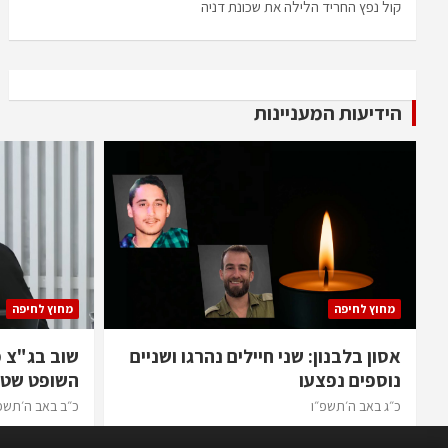
קול נפץ החריד הלילה את שכונת דניה
הידיעות המעניינות
מחוץ לחיפה
מחוץ לחיפה
אסון בלבנון: שני חיילים נהרגו ושניים
שוב בג"צ 
נוספים נפצעו
השופט שטי
כ״ג באב ה׳תשפ״ו
כ״ב באב ה׳תשפ