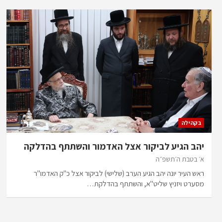
בקהילה
יהב הגיע לביקור אצל האדמור והשתתף בהדלקה
א׳ בטבת ה׳תשפ״ה
ראש העיר יונה יהב הגיע הערב (שלישי) לביקור אצל כ"ק האדמו"ר
מסערט ויזניץ שליט"א, והשתתף בהדלקת…